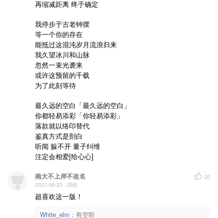
再缩减距离 终于确定

我停步于古老钟摆

等一个你的存在

能抵过这混沌岁月流浪归来

我久望冰川和山脉

忽然一束光袭来

或许这预留的千载

为了此刻等待

最久远的空白「最久远的空白」

你都轻易添彩「你轻易添彩」

落款就以络印替代

鉴真方式是剖白

听闻 躲不开 量子纠维

注定会相爱[给心心]
南大不上岸不改名
20
2023-08-23
· 湖南
超喜欢这一版！
White_elm
：
有空听