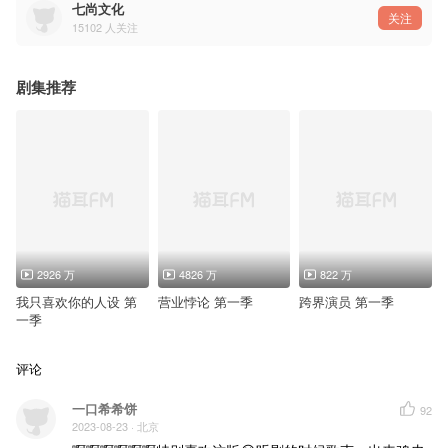
走在世界里 但又不属于
七尚文化
永夜和生命 同等的寂静
关注
15102
人关注
一切模糊 隐姓埋名
谁值得 费个心思记得太清
计划外的
剧集推荐
如影随形
贸然地闯入
最剔透梦境
上演一出
别样光景
我竟然也会
把爱表现得如此分明
有迹可循
并非幻听
是否
你也会这样笃定
我长久徘徊
2926 万
4826 万
822 万
褪色过后又浓墨重彩
眼看着 时代遗骸
我只喜欢你的人设 第
营业悖论 第一季
跨界演员 第一季
也见证 华美的落败
一季
我停滞 将你再记载
某个无风的花海
告诉我 等等就会来
等等就会来
评论
会来 会来
一口希希饼
沉溺着 未知渐渐靠近
92
暗夜的光源
2023-08-23
· 北京
随你而游移