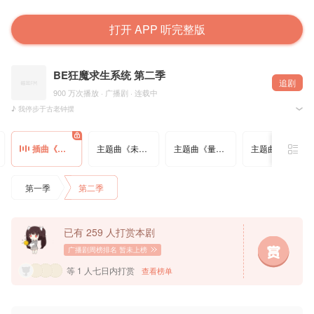
打开 APP 听完整版
BE狂魔求生系统 第二季
追剧
900 万次播放 · 广播剧 · 连载中
♪ 我停步于古老钟摆
♪ 等一个你的存在
@晋江文学城 @稚楚zc 原著，@七尚文化 出品制作，@星韵声音研究所 录制，@猫耳FM 独
插曲《量子纠缠》初拥版
主题曲《未敢言》伴奏
主题曲《量子纠缠》伴奏
主题曲《解夏》伴奏
▷制作组
出品：七尚文化
监制：七七
第一季
第二季
配唱制作人：兰杰
音乐总监：令伊、霁然
演唱/混音：李兰
词作：顾司懿、夜觉聊惊弄
作曲：李兰暻珂
已有 259 人打赏本剧
和声/和声编写：兰杰
编曲：纪粹希
广播剧周榜排名
暂未上榜
音乐制作：没币工作室
音频编辑：酒酿丸子粥
等 1 人七日内打赏
查看榜单
词曲监制：夜觉聊惊弄
分轨制作/母带制作：张可人
▷歌词《量子纠缠》