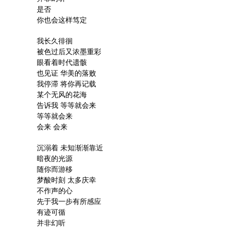
是否

你也会这样笃定

我长久徘徊

被色过后又浓墨重彩

眼看着时代遗骸

也见证 华美的落败

我停滞 将你再记载

某个无风的花海

告诉我 等等就会来

等等就会来

会来 会来

沉溺着 未知渐渐靠近

暗夜的光源

随你而游移

梦酸时刻 太多庆幸

不作声的心

先于我一步有所感应

有迹可循

并非幻听
