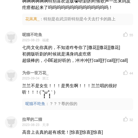
啊啊啊啊啊啊特别喜欢这版😭听剧的时候歌声一出来鸡皮
梦醒时刻 太多庆幸
不作声的心
疙瘩都起来了呜呜呜呜呜呜呜呜呜呜呜呜呜呜！
先于我一步有所感应
有迹可循
并非幻听
花凩离_
：
特别是在武汉听特别是今天去打卡的路上
再缩减距离 终于确定
我停步于古老钟摆
呢猫不吃鱼
55
等一个你的存在
能抵过这混沌岁月流浪归来
2023-08-23
· 福建
我久望冰川和山脉
七尚文化你真的，不知道咋夸你了[撒花][撒花][撒花]

忽然一束光袭来
或许这预留的千载
初拥版听剧的时候就是满身鸡皮疙瘩

为了此刻等待
超级棒的，小BE超好听的，冲冲冲[打call][打call][打call]
最久远的空白「最久远的空白」
你都轻易添彩「你轻易添彩」
为你一世万花_
44
落款就以烙印替代
2023-09-04
· 浙江
鉴真方式是剖白
听闻 躲不开 量子纠缠
兰兰不是女生！！！是男生啊！！！兰兰唱的很好
注定会相爱
听！！！(´°̥̥̥̥̥̥̥̥ω°̥̥̥̥̥̥̥̥｀)
呢猫不吃鱼
：
？？？尊的假的
拉琴的二猫
32
2023-08-23
· 天津
高音上去真的超有感觉！[惊喜][惊喜][惊喜]