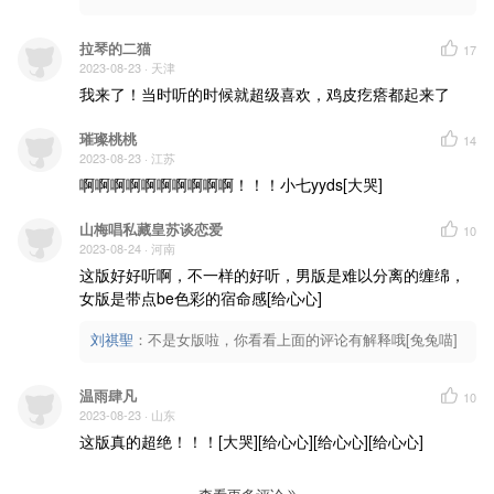
拉琴的二猫
17
2023-08-23
· 天津
我来了！当时听的时候就超级喜欢，鸡皮疙瘩都起来了
璀璨桃桃
14
2023-08-23
· 江苏
啊啊啊啊啊啊啊啊啊啊！！！小七yyds[大哭]
山梅唱私藏皇苏谈恋爱
10
2023-08-24
· 河南
这版好好听啊，不一样的好听，男版是难以分离的缠绵，
女版是带点be色彩的宿命感[给心心]
刘祺聖
：
不是女版啦，你看看上面的评论有解释哦[兔兔喵]
温雨肆凡
10
2023-08-23
· 山东
这版真的超绝！！！[大哭][给心心][给心心][给心心]