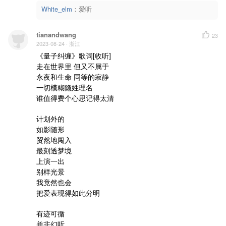
White_elm
：
爱听
tianandwang
23
2023-08-24
· 浙江
《量子纠缠》歌词[收听]

走在世界里 但又不属于

永夜和生命 同等的寂静

一切模糊隐姓理名

谁值得费个心思记得太清

计划外的

如影随形

贸然地闯入

最刻透梦境

上演一出

别样光景

我竟然也会

把爱表现得如此分明

有迹可循

并非幻听
