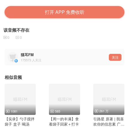
打开 APP 免费收听
该音频不存在
0
0
猫耳FM
关注
175573
人关注
相似音频
261 万
1081
585
【实录】勺子搅拌
【周一的丰满】拿
引路星 原著 | 我喜
袋子 盒子 喝汤
着袋子回家＋打卡
欢你的信息素 广播