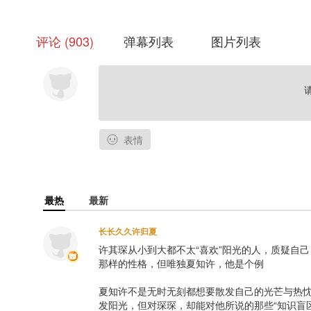
协助：小迪.String
音乐制作：没币工作室
评论
903
弹幕列表
图片列表
词作：夜觉聊惊弄、七七
作曲：李兰暻珂
和声/和声编写：兰杰
编曲：浅逸
音频编辑：酒酿丸子粥
分轨制作/母带制作：张可人
封面设计：长夜蓝
表情
▷插曲《贝叶斯定理》
出品：七尚文化
监制：七七、李兰暻珂
最热
最新
制作人：殷倩怡、林涓
配唱制作人/和声：兰杰
长长久久许归夏
音乐制作：没币工作室
许其琛从小到大都不太“喜欢”阳光的人，质疑自
演唱：山竹
那样的性格，但唯独夏知许，他是个例

词作：夏夜觉、秦惊弄
作曲/和声编写：李兰暻珂
夏知许不是无时无刻都想要散发自己的光芒与热
发阳光，但对琛琛，却能对他所说的那些“知识盲区
编曲：浅逸