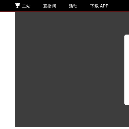
主站
直播间
活动
下载 APP
稚楚原著|《BE狂魔求生系统》广
动
广播剧