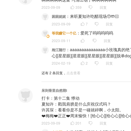
2023-09-09
359
回复
：
来听夏知许吃醋现场🥺🤲🏻
困困妮妮
2023-09-09
7
回复
：
爱死了呜呜呜呜呜
等我赚它一个亿
2023-09-11
回复
：
aaaaaaaaaaaaaaa小玫瑰真
殓江随行
心][星星眼][星星眼][星星眼][星星眼][脱单doge
2024-02-19
2
回复
还有
2
条回复，
点击查看
呆到骨里自然萌i
打卡：第十二集 悸动

夏知许：戳我肩膀是什么庆祝仪式吗？

许其琛：看看你是不是一碰就碎啊，小太阳。

❤️梅梅❤️正正❤️周末愉快！[给心心][给心心][给心
2023-09-09
201
回复