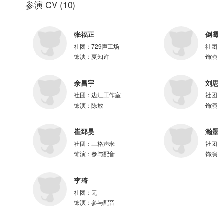
参演 CV
(
10
)
字体设计：惊鸿@Vicky-惊鸿
运营总监：酉月@酉月初冬
字幕：OCIR·字幕组@OCIR·字幕组
张福正
倒
社团：
729声工场
社团
▷配音组
饰演：
夏知许
饰演
夏知许：张福正@歪歪福正了
许其琛：倒霉死勒@倒霉死勒
夏习清：文森@文火炖森蘑
余昌宇
刘
陈放：余昌宇@FISH余昌宇
社团：
边江工作室
社团
张正心：刘思岑@我叫刘思岑
饰演：
陈放
饰演
舒滢：戈昕宇@GXY戈戈
其他演员：周童@录音姬阿童木、田丰恺@吃吃喝喝的卤蛋、崔郅昊@昊昊头
崔郅昊
瀚
小浣、韩佳影@韩佳影Cecilia、慕容@慕容smile、李琦@琦-北落潇潇
社团：
三格声米
社团
▷主题曲《解夏》
饰演：
参与配音
饰演
出品：七尚文化
监制：七七、夏夜觉
李琦
演唱：倒霉死勒
社团：
无
张福正（艺术节版）
饰演：
参与配音
音乐制作人：殷倩怡、林涓
配唱制作人：兰杰