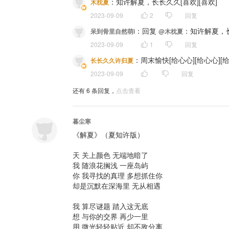
：
知许解夏，长长久久[喜欢][喜欢]
木枕夏
2023-09-09
2
回复
：
回复 
：知许解夏，长
呆到骨里自然萌i
@木枕夏
2023-09-09
1
回复
：
周末愉快[给心心][给心心][
长长久久许归夏
2023-09-09
回复
还有
6
条回复，
点击查看
暮尘寒
《解夏》（夏知许版）

天 关上颜色 无端地暗了

我 随浪花搁浅 一座岛屿

你 我寻找的真理 多想抓住你

却是沉默在深海里 无从相遇

我 算尽谜题 踏入这无底

想 与你的交界 再少一里

用 微光轻轻贴近 却不敌分离
