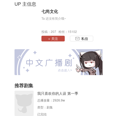
UP 主信息
七尚文化
Ta 还没有简介哦~
投稿：207 粉丝：15102
+ 关注
私信
推荐剧集
我只喜欢你的人设 第一季
总播放量：
2926.9w
类型：
剧集
已完结