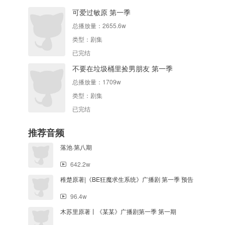
可爱过敏原 第一季
总播放量：
2655.6w
类型：
剧集
已完结
不要在垃圾桶里捡男朋友 第一季
总播放量：
1709w
类型：
剧集
已完结
推荐音频
落池·第八期
642.2w
稚楚原著|《BE狂魔求生系统》广播剧 第一季 预告
96.4w
木苏里原著丨《某某》广播剧第一季 第一期