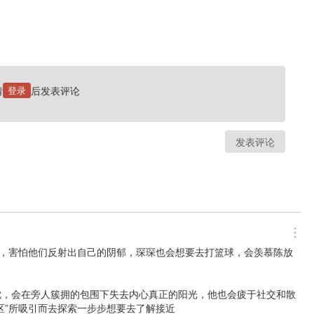
请
登录
后发表评论
发表评论
己，害怕他们反射出自己的阴郁，琛琛也会想要去打篮球，会羡慕陈放
忱，会在旁人簇拥的包围下失去内心真正的阳光，他也会疲于社交和散
”所吸引而去探索一步步想要去了解接近
