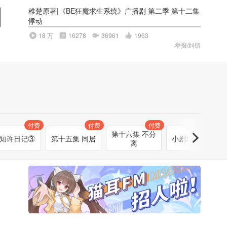
稚楚原著|《BE狂魔求生系统》广播剧 第二季 第十二集
悸动
18 万
16278
36961
1963
举报/纠错
付费
付费
付费
第十六集 不分
知许日记③
第十五集 同居
小剧场·音乐节
离