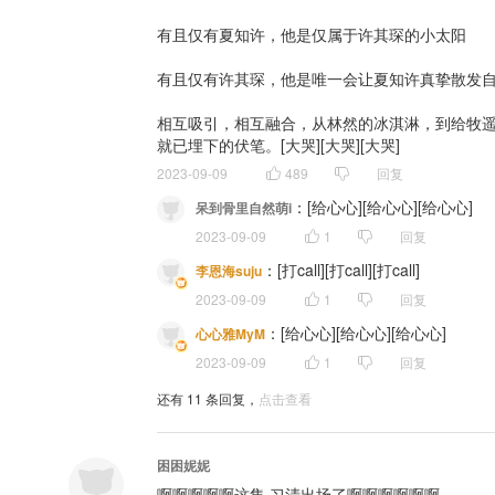
分轨制作/母带制作：张可人
有且仅有夏知许，他是仅属于许其琛的小太阳

——本作品为有偿版权内容，禁止无偿分享、二改、二传及商用——
有且仅有许其琛，他是唯一会让夏知许真挚散发自
相互吸引，相互融合，从林然的冰淇淋，到给牧
就已埋下的伏笔。[大哭][大哭][大哭]
2023-09-09
489
回复
：
[给心心][给心心][给心心]
呆到骨里自然萌i
2023-09-09
1
回复
：
[打call][打call][打call]
李恩海suju
2023-09-09
1
回复
：
[给心心][给心心][给心心]
心心雅MyM
2023-09-09
1
回复
还有
11
条回复，
点击查看
困困妮妮
啊啊啊啊啊这集 习清出场了啊啊啊啊啊啊