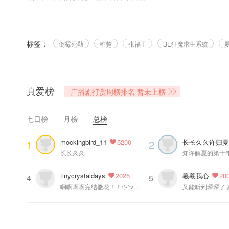
@晋江文学城 @稚楚zc 原著，@七尚文化 出品制作，@星韵声音研究所 
欢迎收听！
标签：
倒霉死勒
稚楚
张福正
BE狂魔求生系统
▷制作组
原著：稚楚@稚楚zc
出品：七尚文化
监制：七七
真爱榜
广播剧打赏周榜排名
暂未上榜
导演：幽舞越山@幽舞越山
编剧：提拉米苏
七日榜
月榜
总榜
后期：令伊@令伊呀伊哟喂
对轨：离暮秋@离暮秋
mockingbird_11
长长久久许归
1
2
5200
音效编辑：风风@欧拉小绵羊 、令伊
长长久久
内容监制/剧本监修：霁然@霁然然然
执行协助：松木白@松木白_
tinycrystaldays
羲羲我心
2025
20
配音统筹：琦琦@萌萌哒琦琦琦
4
5
啊啊啊啊完结撒花！！\(-^v^-)/
录音棚：星韵声研所@星韵声音研究所
录音师：猫熊@cosimo猫熊
美术总监：付付@哎哟喂是AUV
人物画师：芝桃@_芝桃_