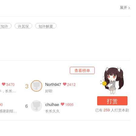
展开 >
录制，@猫耳FM 独家播出，广播剧《BE狂魔求生系统》第二季，第十二集 悸动，
夏知许
许其琛
知许解夏
查看榜单
夏
North947
3
3470
2412
知许解夏的第十年，长长久久，永远幸福
好听
打赏
chulhae
00
1666
6
已有
259
人打赏本剧
又能听到琛琛了.感谢剧组让韬韬唱歌
长长久久