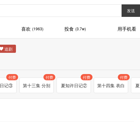
发送
喜欢
投食
用手机看
(1963)
(3.7w)
付费
付费
付费
付费
日记③
第十三集 分别
夏知许日记②
第十四集 表白
夏