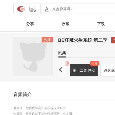
分享
收藏
下载
BE狂魔求生系统 第二季
独播
剧集
付费
付费
付费
付费
被控
F小调第二钢
许其琛日记②
第十二集 悸动
许其琛
琴协奏曲
音频简介
夏知许：戳我肩膀是什么庆祝仪式吗？
许其琛：看看你是不是一碰就碎啊，小太阳。