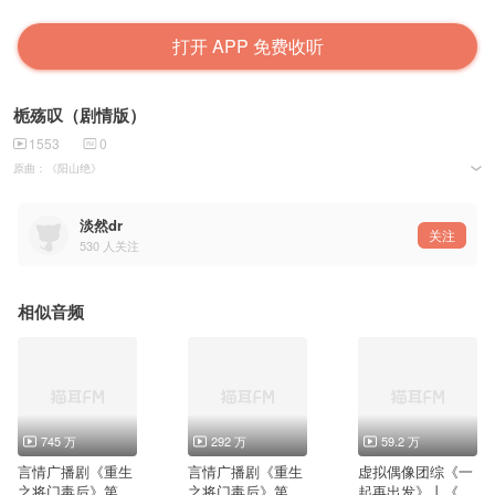
打开 APP 免费收听
栀殇叹（剧情版）
1553
0
原曲：《阳山绝》
原唱：洛天依/乐正绫
曲作：純白p/litterzy(HEROAR)
策划：木子爱猫
淡然dr
宣传：淡然dr
关注
530
人关注
美工：云卷
后期：芒果
填词：襄翊
歌姬：有知
cv
相似音频
江栀殇――离歌
李淮钰――直走
顾念之――小小的熊小小
姜娴澜――公良皎七
745 万
292 万
59.2 万
言情广播剧《重生
言情广播剧《重生
虚拟偶像团综《一
之将门毒后》第一
之将门毒后》第一
起再出发》丨《如