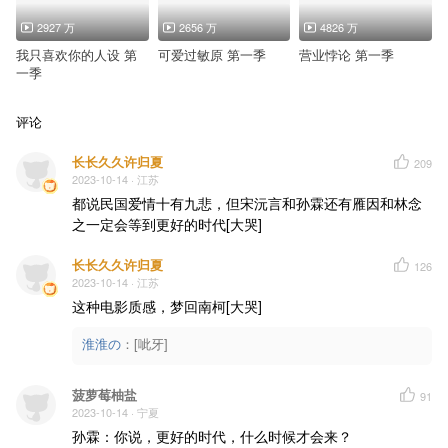
2927 万
2656 万
4826 万
我只喜欢你的人设 第
可爱过敏原 第一季
营业悖论 第一季
一季
评论
长长久久许归夏
209
2023-10-14
· 江苏
都说民国爱情十有九悲，但宋沅言和孙霖还有雁因和林念
之一定会等到更好的时代[大哭]
长长久久许归夏
126
2023-10-14
· 江苏
这种电影质感，梦回南柯[大哭]
淮淮の
：
[呲牙]
菠萝莓柚盐
91
2023-10-14
· 宁夏
孙霖：你说，更好的时代，什么时候才会来？
