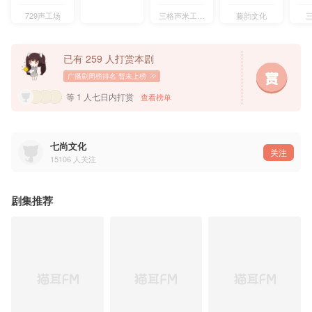
运营总监：酉月@酉月初冬
字幕：OCIR·字幕组@OCIR·字幕组
729声工场
三格声米工作室
藤韵文化
▷配音组
宋沅言：张福正@歪歪福正了
孙霖：倒霉死勒@倒霉死勒
已有 259 人打赏本剧
林念之：幽舞越山
何雁茵：叶知秋@叶知秋咻咻咻
广播剧周榜排名
暂未上榜
旁白/管家：崔郅昊@昊昊头很大
其他演员：呼呼、张砚清@张葱花饼 、兰酒@兰酒酒啾 、戈昕宇@GXY戈戈 、韩佳影@韩佳影Cec
等 1 人七日内打赏
查看榜单
▷主题曲《未敢言》
出品：七尚文化
监制：七七、夏夜觉
演唱：山竹
七尚文化
音乐制作：没币工作室
关注
音乐制作人：殷倩怡、林涓
15106
人关注
配唱制作人：兰杰
词作：夜觉聊惊弄
作曲：李兰暻珂
和声/和声编写：兰杰
剧集推荐
编曲：浅逸
音频编辑：儛流苏
分轨制作/母带制作：张可人
——本作品为有偿版权内容，禁止无偿分享、二改、二传及商用——