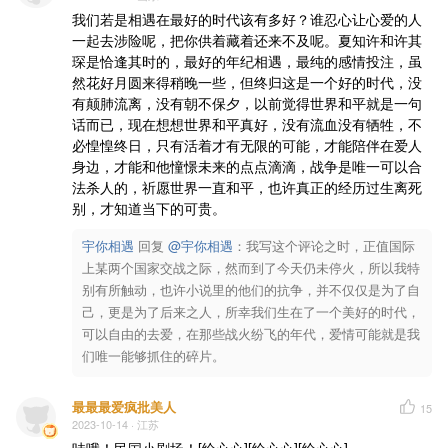
我们若是相遇在最好的时代该有多好？谁忍心让心爱的人
一起去涉险呢，把你供着藏着还来不及呢。夏知许和许其
琛是恰逢其时的，最好的年纪相遇，最纯的感情投注，虽
然花好月圆来得稍晚一些，但终归这是一个好的时代，没
有颠肺流离，没有朝不保夕，以前觉得世界和平就是一句
话而已，现在想想世界和平真好，没有流血没有牺牲，不
必惶惶终日，只有活着才有无限的可能，才能陪伴在爱人
身边，才能和他憧憬未来的点点滴滴，战争是唯一可以合
法杀人的，祈愿世界一直和平，也许真正的经历过生离死
别，才知道当下的可贵。
宇你相遇
回复 
@宇你相遇
：我写这个评论之时，正值国际
上某两个国家交战之际，然而到了今天仍未停火，所以我特
别有所触动，也许小说里的他们的抗争，并不仅仅是为了自
己，更是为了后来之人，所幸我们生在了一个美好的时代，
可以自由的去爱，在那些战火纷飞的年代，爱情可能就是我
们唯一能够抓住的碎片。
最最最爱疯批美人
15
2023-10-14
· 江苏
哇哦！民国小剧场！[给心心][给心心][给心心]