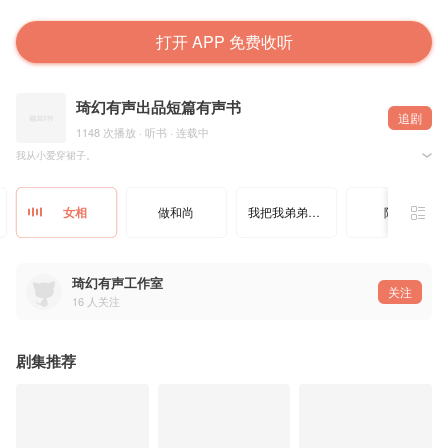
打开 APP 免费收听
琦幻有声出品短篇有声书
追剧
1148 次播放 · 听书 · 连载中
我从小爱穿裙子。
我站在我妈的梳妆凳上盯着镜子，在脸上胡乱用化妆品画些鬼画符似的妆容，过粗的眼线，涂花的
我不想做女孩儿，可我很喜欢穿裙子。
女相
做和尚
我把我弟弟烧成了灰
陈红
琦幻有声工作室出品，短篇故事《女相》
作者：暗山光
演播：亚炎
报幕：林甦
后期：林甦
琦幻有声工作室
关注
16
人关注
剧集推荐