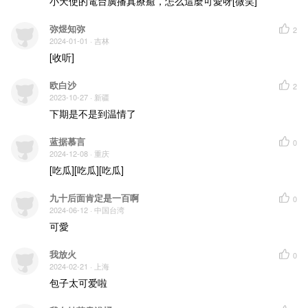
小天使的電台廣播真療癒，怎么這麼可愛呀[微笑]
弥煜知弥
2
2024-01-01
· 吉林
[收听]
欧白沙
2
2023-10-27
· 新疆
下期是不是到温情了
蓝据慕言
0
2024-12-08
· 重庆
[吃瓜][吃瓜][吃瓜]
九十后面肯定是一百啊
0
2024-06-12
· 中国台湾
可愛
我放火
0
2024-02-21
· 上海
包子太可爱啦