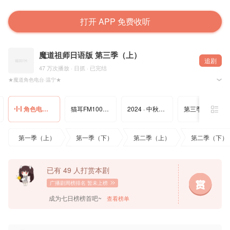
打开 APP 免费收听
魔道祖师日语版 第三季（上）
追剧
47 万次播放 · 日抓 · 已完结
★魔道角色电台·温宁★
——魔道角色电台语音特别放送第四弹！！
※ MiMi 出品，@晋江文学城 @墨香铜臭MXTX 原著，BraveHearts工作室 制作，@寻声工作
角色电台 · 温宁
猫耳FM1000万纪念
2024 · 中秋语音
第三季（上）端午节语音
=CAST=
温宁：保志总一朗
第一季（上）
第一季（下）
第二季（上）
第二季（下）
=STAFF=
制作：MiMi
原作：@墨香铜臭MXTX
录音监督：榎本覚
项目监督：括号 @战场老军医括号君
已有 49 人打赏本剧
翻译监督：Renee、優、高冈直美、瑾谙
制作管理：Renee、高冈直美、瑾谙、泡泡乐
广播剧周榜排名
暂未上榜
音频制作：BraveHearts
录音工作室：BraveHearts Studio
成为七日榜榜首吧~
查看榜单
录音：寺内良祐、加峯广一
剪辑：一戸良平、河野健祐、やまなかけんじ、加峯广一、寺内凉祐、沼边直
编剧：時田シャケ
日文监修：時田シャケ