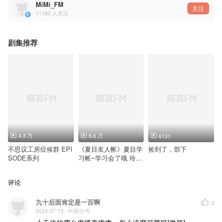
原作监修：動物
MiMi_FM
后期：泡泡乐
关注
11183
人关注
协助：清川ゆかり、吴兆峰、田中大介
插画：兔仔
插画设计：七野
LOGO设计：kyrja @kyrja
剧集推荐
4.3 万
6.6 万
6131
不思议工房症候群 EPI
《夏目友人帐》夏目学
捡到了，部下
SODE系列
习帐~学习会了哦 玲子
小姐
评论
九十后面肯定是一百啊
3
2024-07-15
· 中国台湾