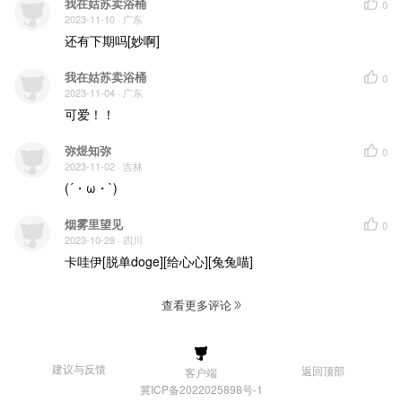
我在姑苏卖浴桶
0
2023-11-10
· 广东
还有下期吗[妙啊]
我在姑苏卖浴桶
0
2023-11-04
· 广东
可爱！！
弥煜知弥
0
2023-11-02
· 吉林
(´・ω・`)
烟雾里望见
0
2023-10-28
· 四川
卡哇伊[脱单doge][给心心][兔兔喵]
查看更多评论
建议与反馈
返回顶部
客户端
冀ICP备2022025898号-1