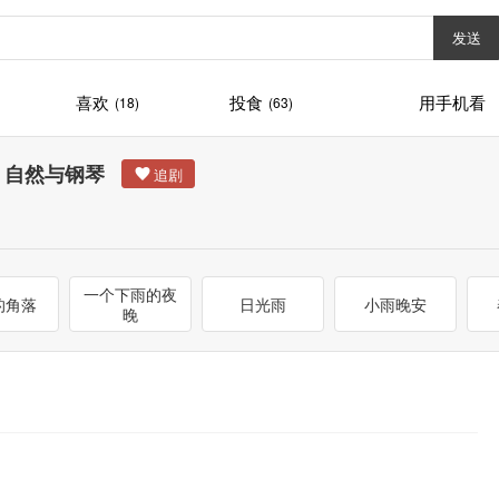
发送
喜欢
投食
用手机看
(18)
(63)
 自然与钢琴
一个下雨的夜
的角落
日光雨
小雨晚安
晚