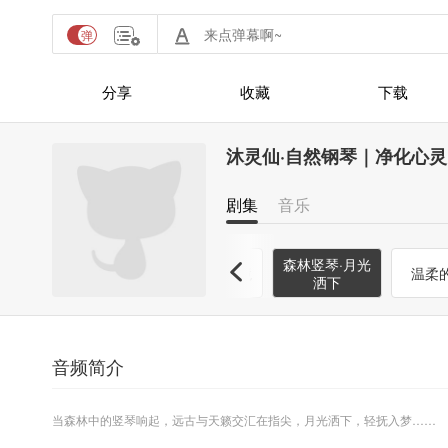
分享
收藏
下载
沐灵仙·自然钢琴｜净化心灵
剧集
音乐
森林竖琴·月光
呼吸
森林竖琴·谧境
森林钢琴·谧境
温柔
洒下
音频简介
当森林中的竖琴响起，远古与天籁交汇在指尖，月光洒下，轻抚入梦……