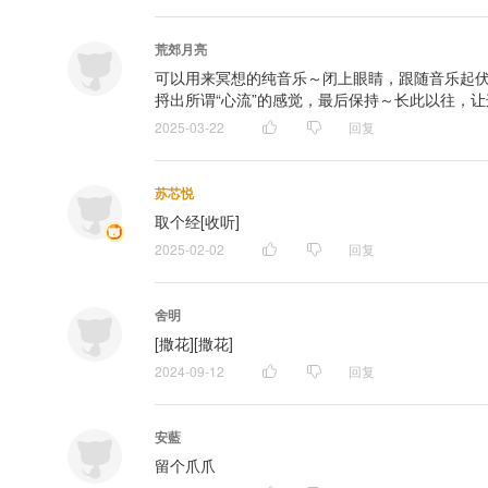
荒郊月亮
可以用来冥想的纯音乐～闭上眼睛，跟随音乐起
捋出所谓“心流”的感觉，最后保持～长此以往，让这
2025-03-22
回复
苏芯悦
取个经[收听]
2025-02-02
回复
舍明
[撒花][撒花]
2024-09-12
回复
安藍
留个爪爪