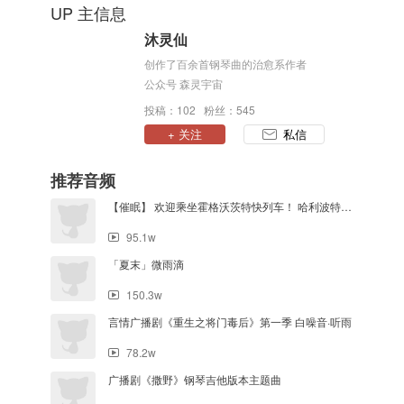
UP 主信息
沐灵仙
创作了百余首钢琴曲的治愈系作者
公众号 森灵宇宙
投稿：102 粉丝：545
+ 关注
私信
推荐音频
【催眠】 欢迎乘坐霍格沃茨特快列车！ 哈利波特主题白噪音作业用 - 1.HogwartsExpress催眠HarryPotterAmbience
95.1w
「夏末」微雨滴
150.3w
言情广播剧《重生之将门毒后》第一季 白噪音·听雨
78.2w
广播剧《撒野》钢琴吉他版本主题曲