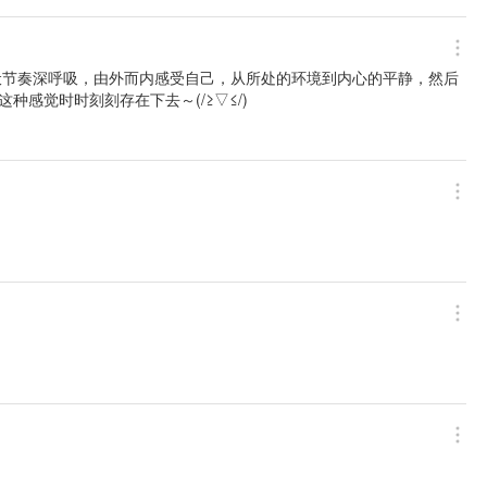
伏节奏深呼吸，由外而内感受自己，从所处的环境到内心的平静，然后
种感觉时时刻刻存在下去～(/≥▽≤/)