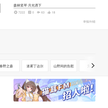
森林竖琴·月光洒下
7222
0
63
18
举报/纠错
春野之森
迷雾丁达尔
山野间的告慰
无尽夏