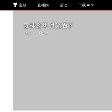
主站
直播间
活动
下载 APP
森林竖琴·月光洒下
放松
>
自然音