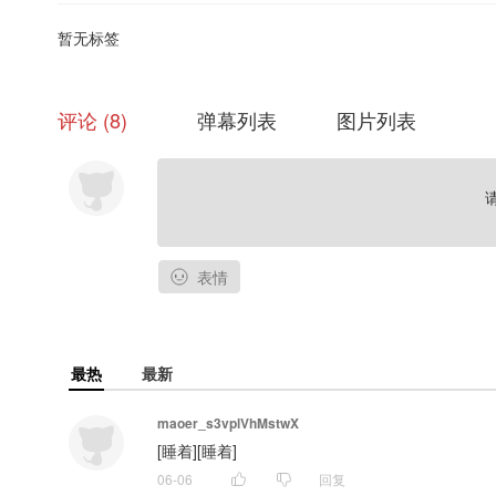
暂无标签
评论
8
弹幕列表
图片列表
表情
最热
最新
maoer_s3vplVhMstwX
[睡着][睡着]
06-06
回复