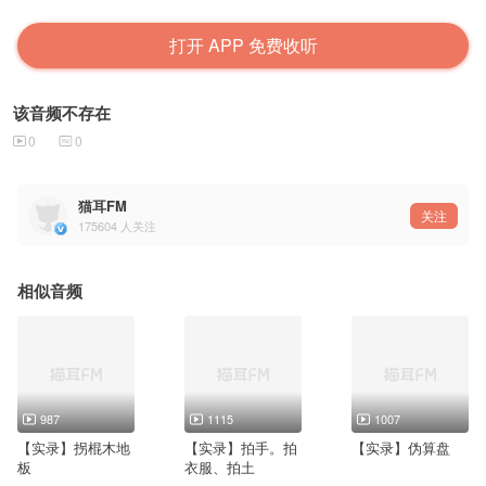
打开 APP 免费收听
该音频不存在
0
0
猫耳FM
关注
175604
人关注
相似音频
987
1115
1007
【实录】拐棍木地
【实录】拍手。拍
【实录】伪算盘
板
衣服、拍土