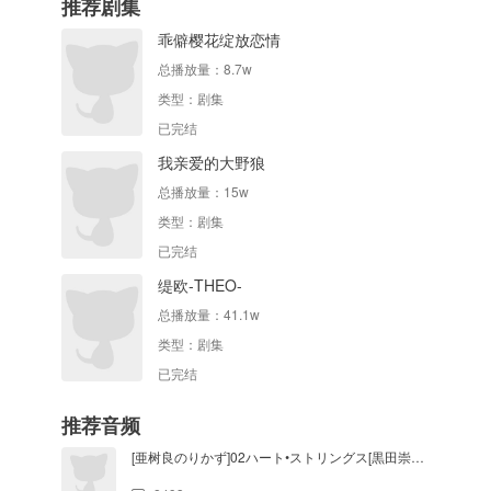
推荐剧集
乖僻樱花绽放恋情
总播放量：
8.7w
类型：
剧集
已完结
我亲爱的大野狼
总播放量：
15w
类型：
剧集
已完结
缇欧-THEO-
总播放量：
41.1w
类型：
剧集
已完结
推荐音频
[亜树良のりかず]02ハート•ストリングス[黒田崇矢×遊佐浩二]