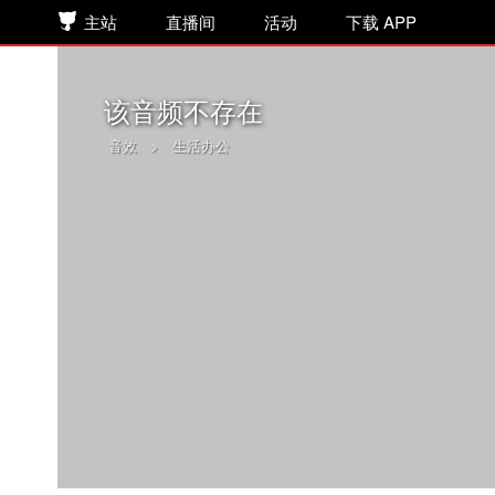
主站
直播间
活动
下载 APP
该音频不存在
音效
>
生活办公