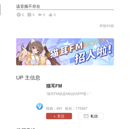
该音频不存在
0
0
0
0
举报/纠错
UP 主信息
猫耳FM
“猫耳FM就是M站的APP哦！”
投稿：491 粉丝：175567
+ 关注
私信