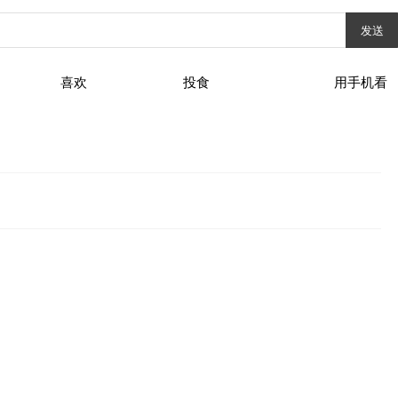
发送
喜欢
投食
用手机看