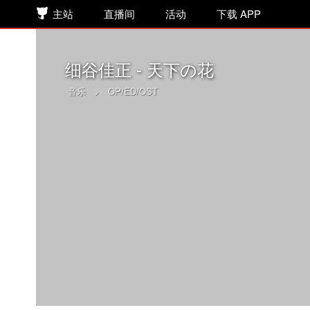
主站
直播间
活动
下载 APP
细谷佳正 - 天下の花
音乐
>
OP/ED/OST