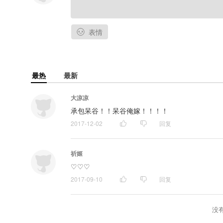
表情
最热
最新
大凉凉
承包呆谷！！呆谷俺嫁！！！！
2017-12-02
回复
祈姬
♡♡♡
2017-09-10
回复
没