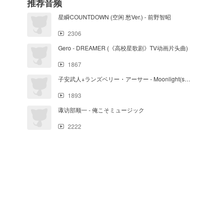
推荐音频
星瞬COUNTDOWN (空闲 愁Ver.) - 前野智昭
2306
Gero - DREAMER (《高校星歌剧》TV动画片头曲)
1867
子安武人+ランズベリー・アーサー - Moonlight(s)_Episode
1893
诹访部顺一 - 俺こそミュージック
2222