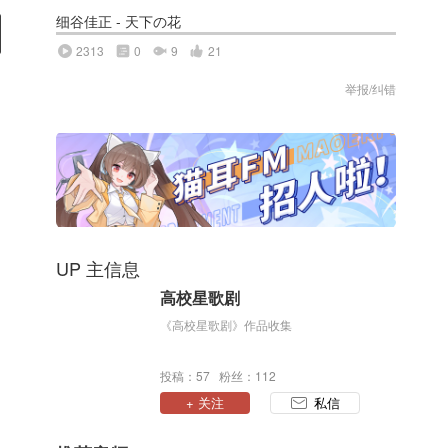
细谷佳正 - 天下の花
2313
0
9
21
举报/纠错
UP 主信息
高校星歌剧
《高校星歌剧》作品收集
投稿：57 粉丝：112
+ 关注
私信