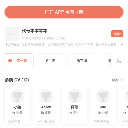
打开 APP 免费收听
代号零零零零
追剧
53.5 万次播放 · 广播剧 · 已完结
【优声由色出品】静舟小妖原著，现代纯爱谍战广播剧《代号零零零零》第一期庆生发布！
枪林弹雨，尔虞我诈……
中东沙漠深处，硝烟弥漫。
第一期
第二期
第三期
第四期
深入敌营，潜行伪装，危机四伏。
这一万八千公里国境线——
你我，一起守护！
=========STAFF=========
参演 CV (12)
全部
原著：静舟小妖
原文地址：
http://www.jjwxc.net/onebook.php?novelid=1436478
专栏地址：
http://www.jjwxc.net/oneauthor.php?authorid=426062
策划：邪月
监制：杨，昙幽香凌
编剧：楼兰旖梦
导演：邪月
小随
Aaron
阿册
Mic
后期：雪糕
饰
张章
饰
雷刚
饰
阿里
饰
林峰
饰
美工：路人翔
海报PS：左耳听风
宣传：星上橙
优声由色，京诚之声
voIce配音组
与声俱来配音社团
声声M