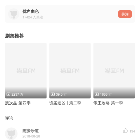
=========CAST=========
张章：小随
雷刚：Aaron【特邀】
优声由色
关注
阿里：阿册【决意同人】
17424
人关注
林峰：Mic【决意同人】
吉珠嘎玛：李逍遥【声声melody】
伊万：杜言
程兵：正经太郎【决意同人】
剧集推荐
士兵：燕十三【特邀】
基地士兵1：一鸣【特邀】
基地士兵2：邪月
英国兵1：柳郎中【植物配音组】
英国兵2：Holynight【特邀】
阿里的妻子：芦雨潇潇【水岸聆音】
守卫1：雷轨【决意同人】
守卫2：翔
守卫3：向以辰【心水蓝音】
牧师：一鸣【特邀】
=========主题曲=========
《终身使命》
原曲：上古卷轴 原声音乐《skyrim theme》电吉他SOLO版
2237 万
39.5 万
1666 万
演奏乐队：Lennartalsing
词：锦衣夜行【魔音帝国】
残次品 第四季
诡案追凶 | 第二季
帝王攻略 第一季
演唱：小粽子【翼之声】
后期：风行♀流动
评论
沙土扬 热浪狂 弹片撕绞夜的疆场
黑暗里 污秽淌 罪恶獠牙嘶响
折断信仰 正义摇晃 枪上膛
随缘乐道
134
易身份 收锋芒 周旋阴谋所向
2018-06-26
预警起 隐蔽广 做好绝妙伪装