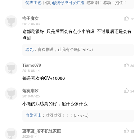
优声由色
回复 
@婉仔成日发烂渣
 :感谢啊！感动！抱住！
痞子魔女
72
2017-06-03
这部剧很好  只是后面会有点小小的虐  不过最后还是会有
点甜
瑞九
：
喜欢剧透，让我有个底(｡˘•ε•˘｡)
Tiamo079
36
2018-06-14
都是喜欢的CV+10086
落寞潮汐
24
2019-07-25
小随的戏感真的好，配什么像什么
血染河山
：
对呀对呀！！！(,,• ₃ •,,)
蓝宇蓝_若不识陈家恒
15
2020-01-11