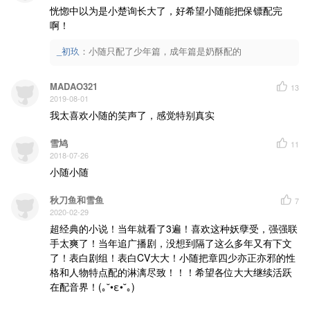
恍惚中以为是小楚询长大了，好希望小随能把保镖配完
啊！
_初玖
：
小随只配了少年篇，成年篇是奶酥配的
MADAO321
13
2019-08-01
我太喜欢小随的笑声了，感觉特别真实
雪鸠
11
2018-07-26
小随小随
秋刀鱼和雪鱼
7
2020-02-29
超经典的小说！当年就看了3遍！喜欢这种妖孽受，强强联
手太爽了！当年追广播剧，没想到隔了这么多年又有下文
了！表白剧组！表白CV大大！小随把章四少亦正亦邪的性
格和人物特点配的淋漓尽致！！！希望各位大大继续活跃
在配音界！(｡˘•ε•˘｡)