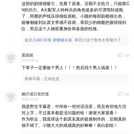
穿枪林 过弹雨 伤是荣耀勋章
这部的剧情很吸引，也看了原著。后期不太给力，只能靠C
烈士血 战魂壮 铸就边防脊梁
V的功力。A大配军人特种兵的角色挺多的可谓驾轻就熟
怀抱中 同伴们 渐消失呼吸的重量
了，阿册的声线压得很低很粗。小随的每部剧都很出色，
眼角泪 结悲怆 滴落进
能够都做到比原文带感不容易，章四少的精髓把握得很到
硝烟里 狙击掉 的张狂
位，而且这个人物双重身份和多面的性格。
如鹰隼 击风浪 剥离恐惧滋长
苦与痛 强压下 使命爆破彷徨
陷绝境 命危亡 责任支撑同航
金豆儿923
回复 
@随缘乐道
 :章四少这个角色太有魅力了
天幕亮 撕新章 看清血色朝阳
========================
蓝妮妮
134
优声由色出品
2019-08-02
该广播剧描述的部门、人物、事件纯属虚构，与现实中的部门、人物、事件无关，如有雷同实属巧
下辈子一定要做个男人！！！然后找个男人搞基！！
简单不羁
：
正有此意
婉仔成日发烂渣
105
2020-03-25
我是野生字幕君，中间有一些对话没弄，而且有些地方没
对上字，不过基本都是没问题的哈！谢谢大家观看！

作为听众，我觉得这个剧其实真的挺难制作的，后期真的
很不错了。小随大大的戏感真的好棒棒！表白剧组！