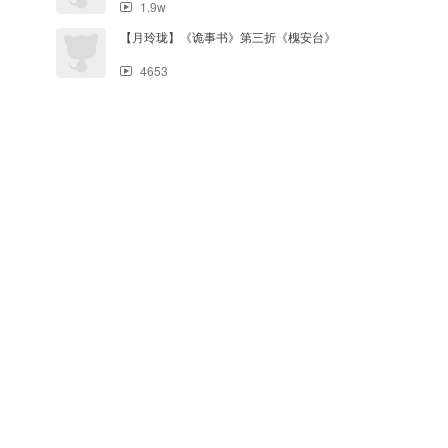
1.9w
【月玲珑】《诡事书》第三折《槐安台》
4653