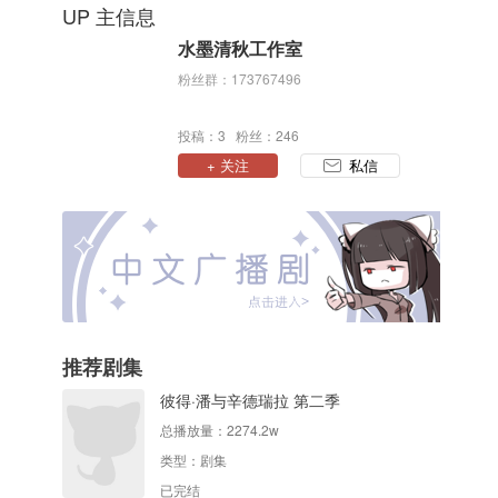
UP 主信息
水墨清秋工作室
粉丝群：173767496
投稿：3 粉丝：246
+ 关注
私信
推荐剧集
彼得·潘与辛德瑞拉 第二季
总播放量：
2274.2w
类型：
剧集
已完结