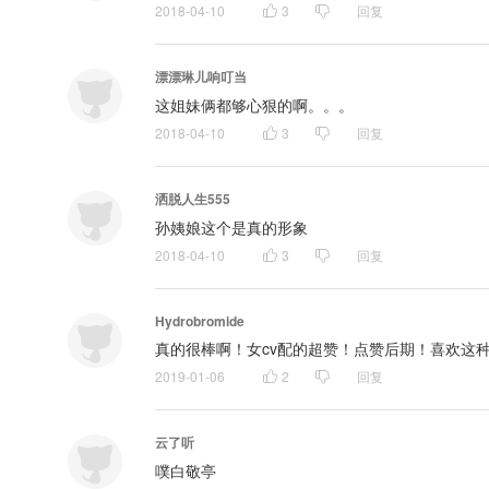
2018-04-10
3
回复
漂漂琳儿响叮当
这姐妹俩都够心狠的啊。。。
2018-04-10
3
回复
洒脱人生555
孙姨娘这个是真的形象
2018-04-10
3
回复
Hydrobromide
真的很棒啊！女cv配的超赞！点赞后期！喜欢这
2019-01-06
2
回复
云了听
噗白敬亭