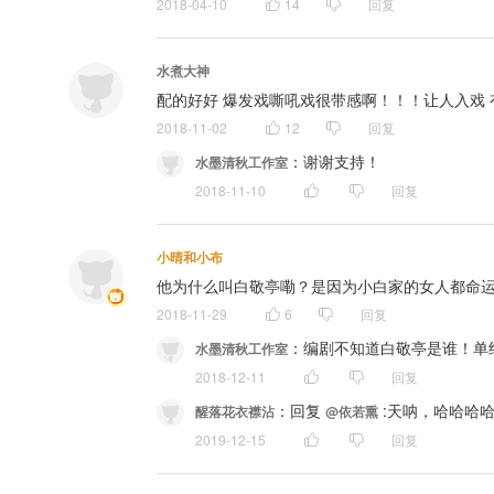
2018-04-10
14
回复
水煮大神
配的好好 爆发戏嘶吼戏很带感啊！！！让人入戏
2018-11-02
12
回复
：
谢谢支持！
水墨清秋工作室
2018-11-10
回复
小晴和小布
他为什么叫白敬亭嘞？是因为小白家的女人都命运多舛
2018-11-29
6
回复
：
编剧不知道白敬亭是谁！单
水墨清秋工作室
2018-12-11
回复
：
回复 
 :天呐，哈哈哈
醒落花衣襟沾
@依若熏
2019-12-15
回复