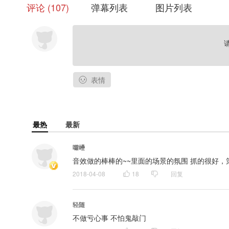
评论
107
弹幕列表
图片列表
表情
最热
最新
囖㠥
音效做的棒棒的~~里面的场景的氛围 抓的很好
2018-04-08
18
回复
轻随
不做亏心事 不怕鬼敲门