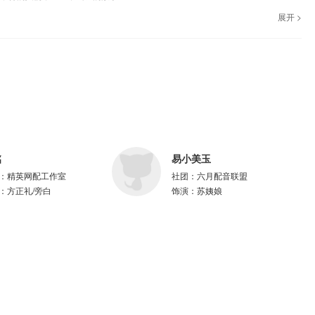
展开 >
铭
易小美玉
：
精英网配工作室
社团：
六月配音联盟
：
方正礼/旁白
饰演：
苏姨娘