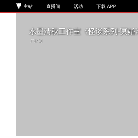
主站
直播间
活动
下载 APP
水墨清秋工作室《怪谈系列-冥婚
广播剧