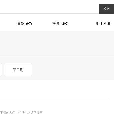
发送
喜欢
投食
用手机看
(97)
(207)
第二期
爱不得的人们，尘世中纠缠的故事