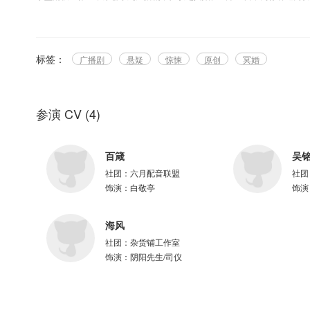
喜欢我们的朋友可以加QQ群：577875523
演职表
staff
导 演——白羽牧
标签：
广播剧
悬疑
惊悚
原创
冥婚
编 剧——毒 药
监 制——依若熏
cast
参演 CV
(
4
)
方黛菊/方黛梅—依若熏
白敬亭 ——百箴
钱婆 ——毒药
百箴
吴
小翠 ——陆影筝
社团：
六月配音联盟
社团
莲莲 ——徐安
饰演：
白敬亭
饰演
苏姨娘 ——易小美玉
阴阳先生/司仪 ——海风
方正礼/旁白 ——吴铭
海风
轿夫 ——小酉
社团：
杂货铺工作室
县官 ——小代
饰演：
阴阳先生/司仪