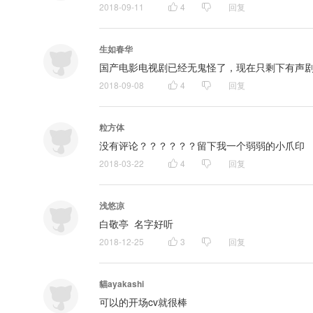
2018-09-11
4
回复
生如春华
国产电影电视剧已经无鬼怪了，现在只剩下有声
2018-09-08
4
回复
粒方体
没有评论？？？？？？留下我一个弱弱的小爪印
2018-03-22
4
回复
浅悠凉
白敬亭  名字好听
2018-12-25
3
回复
貓ayakashi
可以的开场cv就很棒