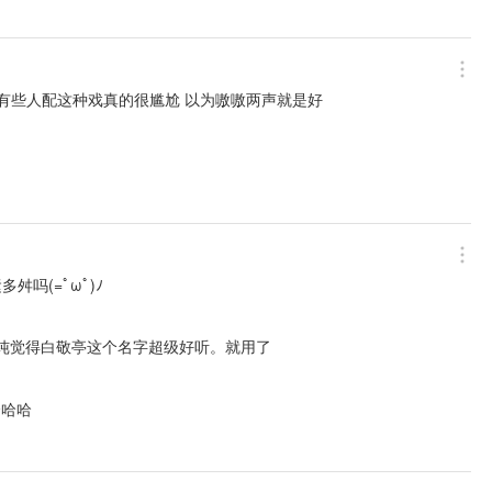
 有些人配这种戏真的很尴尬 以为嗷嗷两声就是好
吗(=ﾟωﾟ)ﾉ
纯觉得白敬亭这个名字超级好听。就用了
哈哈哈