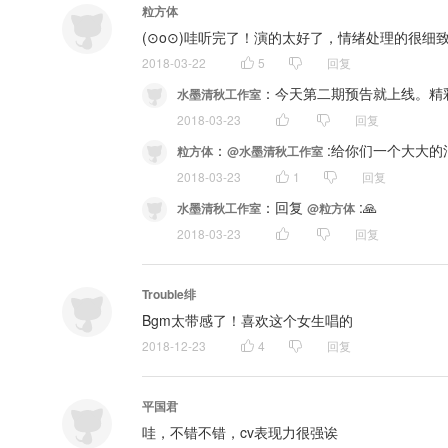
粒方体
(⊙o⊙)哇听完了！演的太好了，情绪处理的很
2018-03-22
5
回复
：
今天第二期预告就上线。精
水墨清秋工作室
2018-03-23
回复
：
 :给你们一个大大的
粒方体
@水墨清秋工作室
2018-03-23
1
回复
：
回复 
 :🙏
水墨清秋工作室
@粒方体
2018-03-23
回复
Trouble绯
Bgm太带感了！喜欢这个女生唱的
2018-12-23
4
回复
平国君
哇，不错不错，cv表现力很强诶