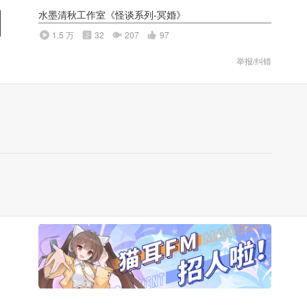
水墨清秋工作室《怪谈系列-冥婚》
1.5 万
32
207
97
举报/纠错