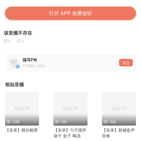
打开 APP 免费收听
该音频不存在
0
0
猫耳FM
关注
175589
人关注
相似音频
1038
1081
1463
【实录】模仿银两
【实录】勺子搅拌
【实录】新键盘声
袋子 盒子 喝汤
音效