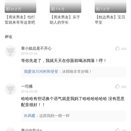
21.2 万
7.4 万
7.2 万
【周末男友】怕打
【周末男友】乐于
【枕边男友】宝贝
雷就来哥哥这里吧
助人的学长
早安
评论
章小姐总是不开心
443
2018-03-24
等你先老了，我就天天在你面前喝冰阔落！哼！
我爱深川河村和登登
：
冰阔咯非常好喝！
一坨橘
220
2018-03-25
哈哈哈有些话换个语气就是我妈了哈哈哈哈哈哈 没有恶意
配音很好！！
向风暖
：
这跟我妈一模一样
美少女壮士x
188