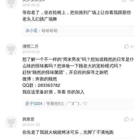
2018-06-20
等你老了，坐在轮椅上，把你推到广场上让你看我跟那些
老头儿们跳广场舞
沐小鸾
：
哈哈哈哈
清明二月
97
2018-03-23
想了解一个不一样的“周末男友”吗？想知道顾然的日常是什
么味的怪味酱吗？想体验一下顾老大的宠粉模式吗？

赶快“顾然的怪味菌团”，开启你的探寻之旅吧

微博：奔跑的顾然

QQ群：283363782

我在这里备好酒，等着 你的加入
苏子0224
：
等着你们(╭￣3￣)╭♡
鸦青君
57
2019-01-23
你先老了我就火锅烧烤冰可乐，光脚丫子满地跑