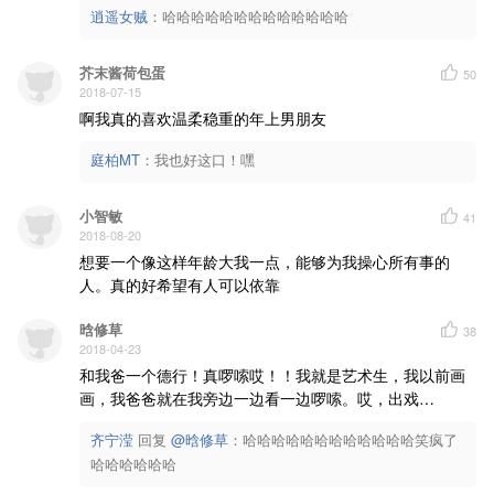
逍遥女贼
：
哈哈哈哈哈哈哈哈哈哈哈哈哈
芥末酱荷包蛋
50
2018-07-15
啊我真的喜欢温柔稳重的年上男朋友
庭柏MT
：
我也好这口！嘿
小智敏
41
2018-08-20
想要一个像这样年龄大我一点，能够为我操心所有事的
人。真的好希望有人可以依靠
晗修草
38
2018-04-23
和我爸一个德行！真啰嗦哎！！我就是艺术生，我以前画
画，我爸爸就在我旁边一边看一边啰嗦。哎，出戏…
齐宁滢
回复 
@晗修草
：哈哈哈哈哈哈哈哈哈哈哈哈笑疯了
哈哈哈哈哈哈