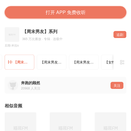
打开 APP 免费收听
【周末男友】系列
追剧
365 万次播放 · 专辑 · 连载中
后期-米拉s
【周末男友】大龄直男老师男友
【周末男友】和男友的春日踏青之旅
【周末男友】相亲对象竟然是暗恋的男神
【女性向】照顾感冒生病的女朋友
奔跑的顾然
关注
20968
人关注
相似音频