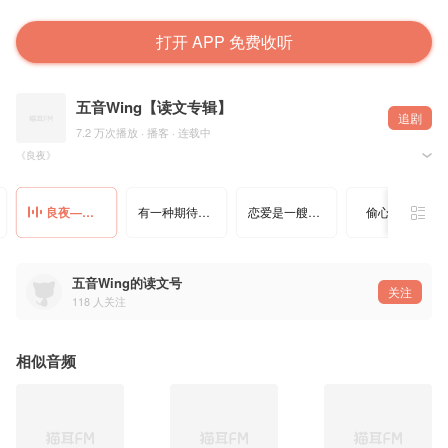
打开 APP 免费收听
五音Wing【读文专辑】
追剧
7.2 万次播放 · 播客 · 连载中
《良夜》
——浮岛
晚安了
良夜—浮岛
有一种期待—浮岛
恋爱是一艘船—浮岛
偷心—浮岛
我最甜的美梦
在我要进入
另一个美梦之前
请不要唤醒我
五音Wing的读文号
关注
若然梦只有一个
118
人关注
我宁愿永远沉睡
永远的不想醒来
相似音频