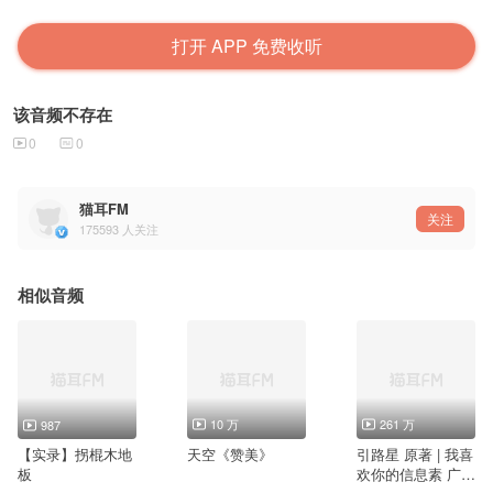
打开 APP 免费收听
该音频不存在
0
0
猫耳FM
关注
175593
人关注
相似音频
10 万
261 万
987
【实录】拐棍木地
天空《赞美》
引路星 原著 | 我喜
板
欢你的信息素 广播