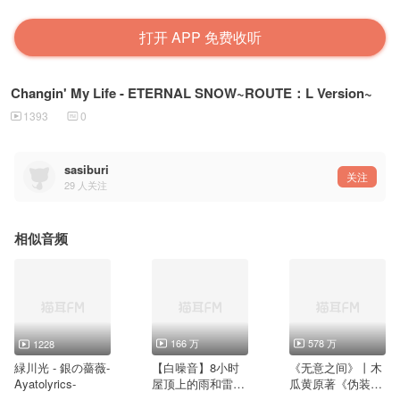
打开 APP 免费收听
Changin' My Life - ETERNAL SNOW~ROUTE：L Version~
1393
0
sasiburi
关注
29
人关注
相似音频
166 万
578 万
1228
緑川光 - 銀の薔薇-
【白噪音】8小时
《无意之间》丨木
Ayatolyrics-
屋顶上的雨和雷
瓜黄原著《伪装学
声： 放松的雷暴
渣》广播剧主题曲