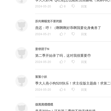
2024-05-20
8
回复
苏尚卿睡觉不要闭眼
燕迟：哼！（啊啊啊好乖啊我要化身禽兽了
2024-05-21
7
回复
姜饼团子N
第二季开始录了吗，这对我很重要🥹
2024-05-20
7
回复
絮絮小妖
季大人燕小狗520快乐！求主役版主题曲！求第
2024-05-20
6
回复
煤黑黑嘿嘿嘿
恭喜300w！还有第二季能不能无缝衔接