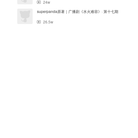
24w
superpanda原著｜广播剧《水火难容》· 第十七期
26.5w