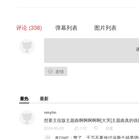
题字：阿楽 @阿楽手写
商务：瑞子
字幕组：OCIR·字幕组 @OCIR·字幕组
评论
338
弹幕列表
图片列表
-配音组-
季怀真：金弦@金弦North
燕迟：张福正@歪歪福正了
——猫耳FM独家播出，付费内容禁止二改、二传、及商用——
表情
最热
最新
nmyhn
想要主役版主题曲啊啊啊啊啊[大哭]主题曲真的很
2024-05-20
112
回复
：
赞了，千万不要放过这两个搞男团
是729吖