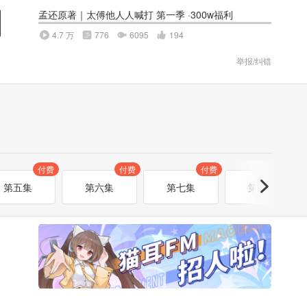
孟还原著｜太傅他人人喊打 第一季 ·300w福利
4.7 万
776
6095
194
举报/纠错
付费
付费
付费
付费
第五集
第六集
第七集
第八集