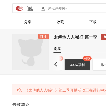
分享
收藏
下载
太傅他人人喊打 第一季
独播
剧集
付费
付费
付费
付费
哄睡·季怀真
200w福利
300w福利
第
《太傅他人人喊打》第二季开播活动正在进行中>
音频简介