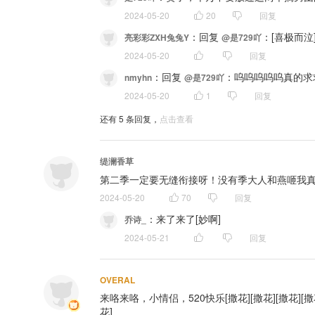
2024-05-20
20
回复
：
回复 
：[喜极而泣
亮彩彩ZXH兔兔Y
@是729吖
2024-05-20
回复
：
回复 
：呜呜呜呜呜真的求求
nmyhn
@是729吖
2024-05-20
1
回复
还有
5
条回复，
点击查看
缇澜香草
第二季一定要无缝衔接呀！没有季大人和燕咂我真的不
2024-05-20
70
回复
：
来了来了[妙啊]
乔诗_
2024-05-21
回复
OVERAL
来咯来咯，小情侣，520快乐[撒花][撒花][撒花][撒花][
花]