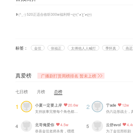
❥(^_-) 520正适合收听300w福利呀~ლ(°◕‵ƹ′◕ლ)
季怀真：求我。
燕迟：求你。
孟还@孟黛玉倒拔垂杨柳 原著，云耶山耶工作室、729声工场联合出品，
标签：
金弦
张福正
太傅他人人喊打
季怀真
燕迟
-制作组-
原著：孟还 @孟黛玉倒拔垂杨柳
出品人：蔡赫 岳鲲鹏
真爱榜
广播剧打赏周榜排名
暂未上榜
制作人：夏歌 @云耶山耶工作室
项目统筹：鲤鲤
七日榜
月榜
总榜
配音导演：刘琮 @刘琮729
配音统筹：惠子
小夏一定要上岸
亍ade
1
2
20.6w
12w
录音师：张吉轩
支持故事完整每个角色都丰满，很满意番外！
录音棚：729声工场@729声工场
编剧：灯盏 夏歌
北哥俺爱你
云舒evol
4.5w
4.4
后期：林初霁 @小蘑菇云南分菇
4
5
恭喜金弦老师杀青，嘿嘿
为了金弦而听剧
海报设计：啪浪@rerereset