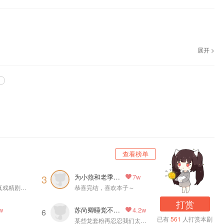
展开 >
广播剧《太傅他人人喊打》第一季，3月9日起，每周六播出，欢迎收听。
查看榜单
为小燕和老季打call
3
7w
伪六边形战士，真戏精剧组，再也不见。
恭喜完结，喜欢本子～
打赏
苏尚卿睡觉不要闭眼
w
4.2w
6
已有
561
人打赏本剧
某些龙套粉再忍忍我们太傅我们正弦就是很棒