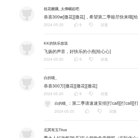
桂花糖藕_太傅崛起吧
恭喜300w[撒花][撒花]，希望第二季能尽快来哦[给
2024-05-20
9
回复
KK的快乐放送
飞扬的声音，好快乐的小燕[给心心]
2024-05-20
9
回复
白的喵_
恭喜300万[撒花][撒花][撒花]
2024-05-20
9
回复
：
第二季请速速安排[打call][打call][打c
白的喵_
2024-05-20
回复
北冥有玉Titus
季大人好淘气[吃瓜]怎么能欺负燕砸呢（实际内心