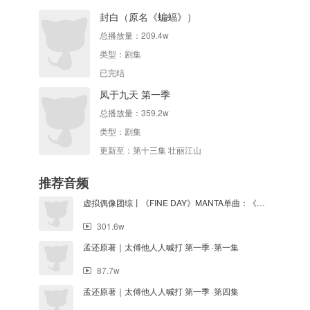
封白（原名《蝙蝠》）
总播放量：
209.4w
类型：
剧集
已完结
凤于九天 第一季
总播放量：
359.2w
类型：
剧集
更新至：第十三集 壮丽江山
推荐音频
虚拟偶像团综丨《FINE DAY》MANTA单曲：《思无字》
301.6w
孟还原著｜太傅他人人喊打 第一季 ·第一集
87.7w
孟还原著｜太傅他人人喊打 第一季 ·第四集