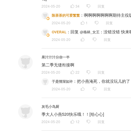
2024-05-20
34
回复
：
啊啊啊啊啊啊啊期待主役
陈茶茶的可爱繁繁
2024-05-20
1
回复
：
回复 
：没错没错 快来
OVERAL
@格林_女王
2024-05-20
回复
果汁汁汁分你一半
第二季无缝衔接啊
2024-05-20
22
回复
：
把小燕淹死，你就没玩儿的了
于是情深如许
2024-05-20
回复
灰毛小鸟厨
季大人小燕520快乐哦！！[给心心]
2024-05-20
12
回复