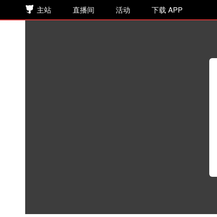
主站
直播间
活动
下载 APP
孟还原著｜太傅他人人喊打 第一季 
广播剧