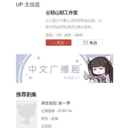
UP 主信息
云耶山耶工作室
江上愁心千叠山,浮空积翠如云烟。山
耶云耶远莫知,烟空云散山依然。
投稿：122 粉丝：6849
+ 关注
私信
推荐剧集
再世权臣 第一季
总播放量：
2193.7w
类型：
剧集
已完结