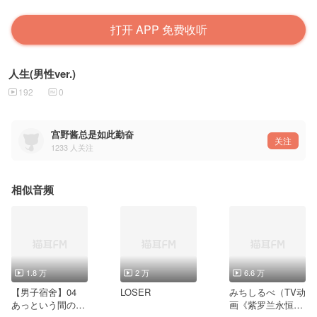
打开 APP 免费收听
人生(男性ver.)
192
0
宫野酱总是如此勤奋
关注
1233
人关注
相似音频
1.8 万
2 万
6.6 万
【男子宿舍】04
LOSER
みちしるべ（TV动
あっという間の春
画《紫罗兰永恒花