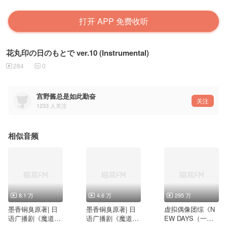
打开 APP 免费收听
花丸印の日のもとで ver.10 (Instrumental)
284
0
宫野酱总是如此勤奋
关注
1233
人关注
相似音频
8.1 万
4.6 万
295 万
墨香铜臭原著| 日
墨香铜臭原著| 日
虚拟偶像团综《N
语广播剧《魔道祖
语广播剧《魔道祖
EW DAYS（一起