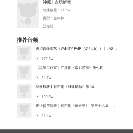
神藏 | 古玩解密
总播放量：
71.5w
类型：
全年龄
已完结
推荐音频
虚拟偶像综艺《VANITY FAIR（名利场）》丨LASER单曲：《生于将熄》
172.3w
【黑耀工作室】广播剧《暗影游戏》第七期
34.7w
花卷原著丨有声剧《封建糟粕》第1集
102.5w
夜很贫瘠原著｜有声剧《黄金笼》· 第三十六集 · 囚禁
21.4w