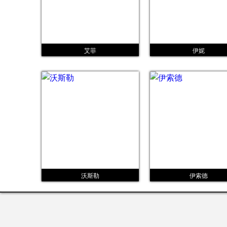
艾菲
伊妮
沃斯勒
伊索德