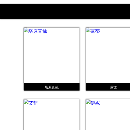
塔原直哉
露蒂