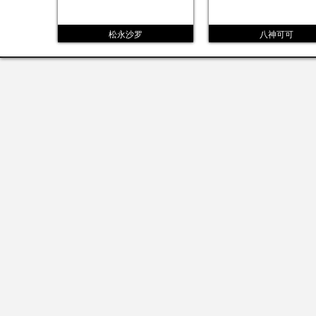
松永沙罗
八神可可