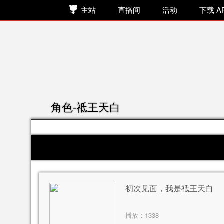
主站
直播间
活动
下载 A
角色-祗王天白
初次见面，我是祗王天白
播放：
1338