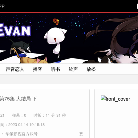
PP
声音恋人
播客
听书
铃声
放松
第75集 大结局 下
21
弹幕：0
时长：11 分 31 秒
：2023-04-14 19:15:18
者：
华策影视官方账号
赞