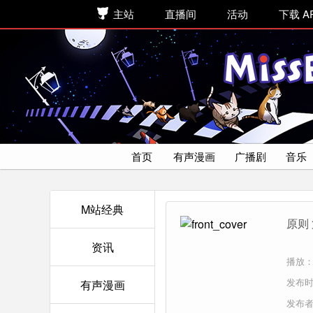
主站
直播间
活动
下载 A
首页
有声漫画
广播剧
音乐
M站经典
原则 
资讯
播放：
发布时间
有声漫画
发布