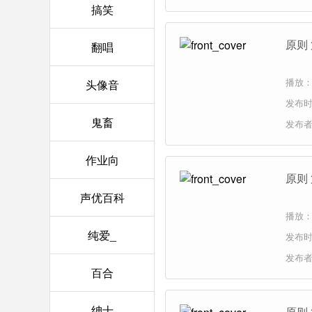
搞笑
原则 
翻唱
播放：
头像音
发布时间
鬼畜
发布
作业向
原则
声优百科
播放：
纯爱_
发布时间
发布
百合
绅士
原则