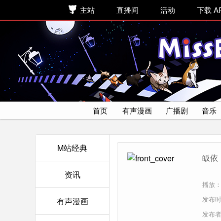
主站
直播间
活动
下载 A
首页
有声漫画
广播剧
音乐
M站经典
皈依
资讯
播放：
发布时间
有声漫画
发布