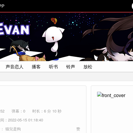
PP
声音恋人
播客
听书
铃声
放松
52
弹幕：0
时长：6 分 10 秒
：2022-05-15 01:18:40
者：
猫兒是狗
赞