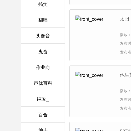
搞笑
太阳
翻唱
播放：
头像音
发布时间
鬼畜
发布
作业向
他生
声优百科
播放：
纯爱_
发布时间
发布
百合
绅士
58