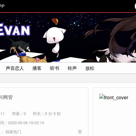
PP
声音恋人
播客
听书
铃声
放松
叫网管
11
弹幕：0
时长：5 分 5 秒
：2020-05-06 19:02:14
者：
独家热门
赞