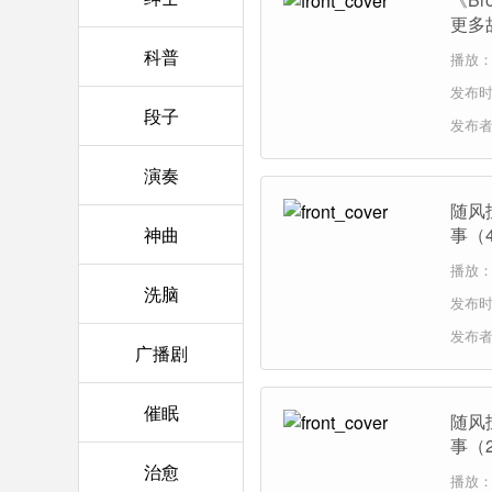
更多
科普
播放：
发布时间
段子
发布
演奏
随风扯
神曲
事（
播放：
洗脑
发布时间
发布
广播剧
催眠
随风扯
事（
治愈
播放：