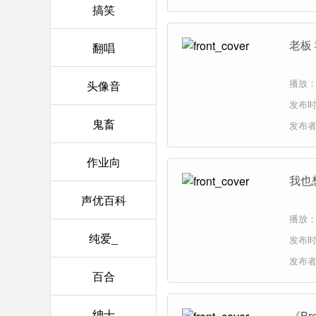
搞笑
老板
翻唱
播放：
头像音
发布时间
鬼畜
发布
作业向
我也
声优百科
播放：
纯爱_
发布时间
发布
百合
绅士
《Br