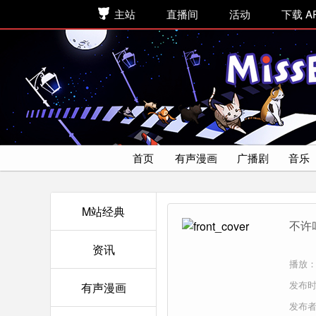
主站
直播间
活动
下载 A
首页
有声漫画
广播剧
音乐
M站经典
不许
资讯
播放：
发布时间
有声漫画
发布