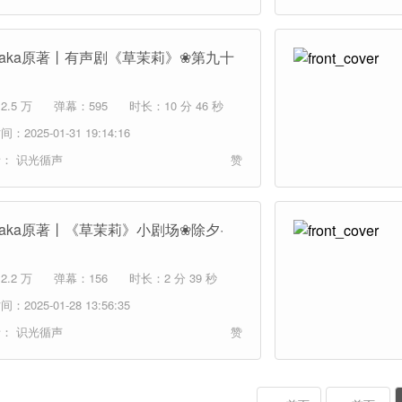
hitaka原著丨有声剧《草茉莉》❀第九十
.5 万
弹幕：595
时长：10 分 46 秒
：2025-01-31 19:14:16
者：
识光循声
赞
itaka原著丨《草茉莉》小剧场❀除夕·
.2 万
弹幕：156
时长：2 分 39 秒
：2025-01-28 13:56:35
者：
识光循声
赞