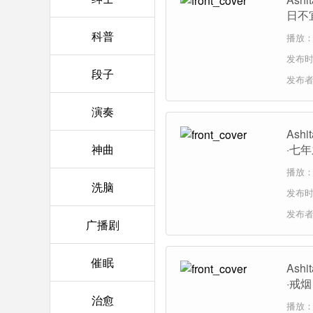
日不
科普
播放：1
发布时间
段子
发布
演奏
As
神曲
·七
播放：2
洗脑
发布时间
发布
广播剧
催眠
As
·戒
治愈
播放：2