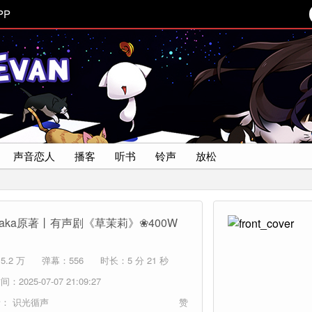
PP
声音恋人
播客
听书
铃声
放松
itaka原著丨有声剧《草茉莉》❀400W
.2 万
弹幕：556
时长：5 分 21 秒
：2025-07-07 21:09:27
者：
识光循声
赞