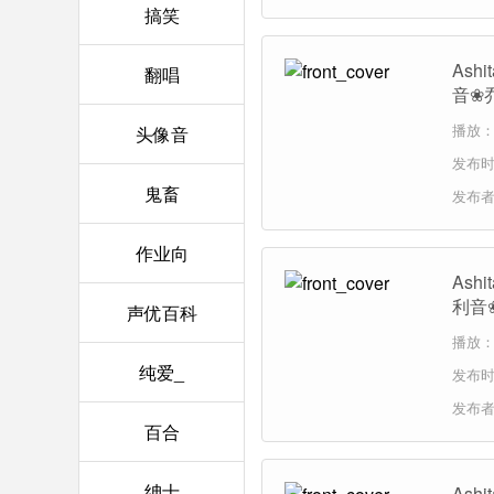
搞笑
Ash
翻唱
音❀
播放：1
头像音
发布时间
鬼畜
发布
作业向
Ash
利音
声优百科
播放：1
纯爱_
发布时间
发布
百合
绅士
Ash