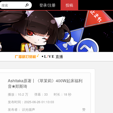
登录/注册
投稿
直播
Ashitaka原著丨《草茉莉》400W起床福利
音❀郑斯琦
播放：10.2 万
弹幕：33
时长：18 秒
发布时间：2025-06-26 01:13:03
发布者：
识光循声
赞