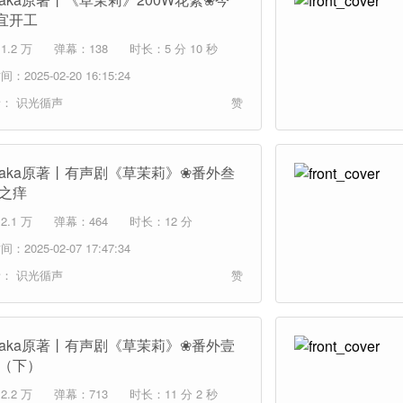
宜开工
.2 万
弹幕：138
时长：5 分 10 秒
：2025-02-20 16:15:24
者：
识光循声
赞
hitaka原著丨有声剧《草茉莉》❀番外叁
年之痒
.1 万
弹幕：464
时长：12 分
：2025-02-07 17:47:34
者：
识光循声
赞
hitaka原著丨有声剧《草茉莉》❀番外壹
烟（下）
.2 万
弹幕：713
时长：11 分 2 秒