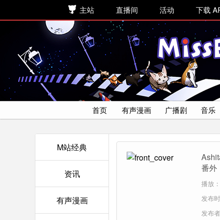
主站
直播间
活动
下载 A
首页
有声漫画
广播剧
音乐
M站经典
Ash
番外
资讯
播放：5
发布时间
有声漫画
发布