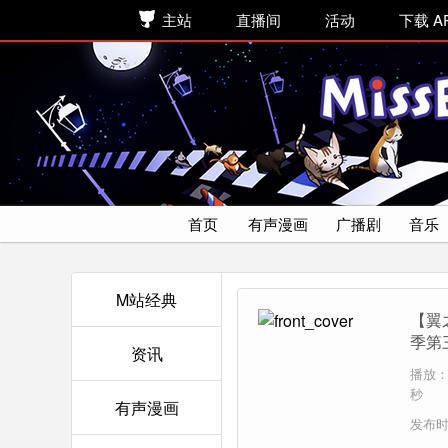
主站
直播间
活动
下载 A
首页
有声漫画
广播剧
音乐
M站经典
【翼
季第
资讯
播放：5
秒
有声漫画
发布时间