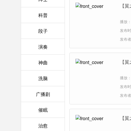
【翼
科普
播放：5
段子
发布时间
发布
演奏
【翼
神曲
洗脑
播放：2
发布时间
广播剧
发布
催眠
【翼
治愈