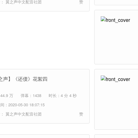
者：
翼之声中文配音社团
赞
之声】《还债》花絮四
4.9 万
弹幕：1438
时长：4 分 4 秒
：2020-05-30 18:07:15
者：
翼之声中文配音社团
赞