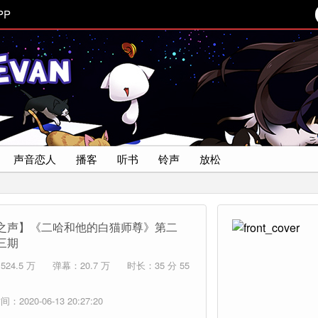
PP
声音恋人
播客
听书
铃声
放松
之声】《二哈和他的白猫师尊》第二
三期
24.5 万
弹幕：20.7 万
时长：35 分 55
：2020-06-13 20:27:20