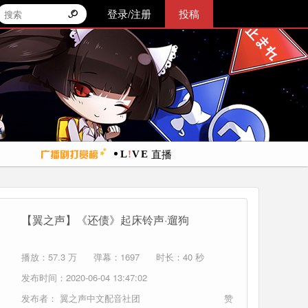
登录/注册
投稿
直播
【翼之声】《还债》起床铃声·遛狗
播放：57.3 万
弹幕：1697
时长：40 秒
发布时间：2020-06-04 13:47:02
发布者：
翼之声中文配音社团
赞