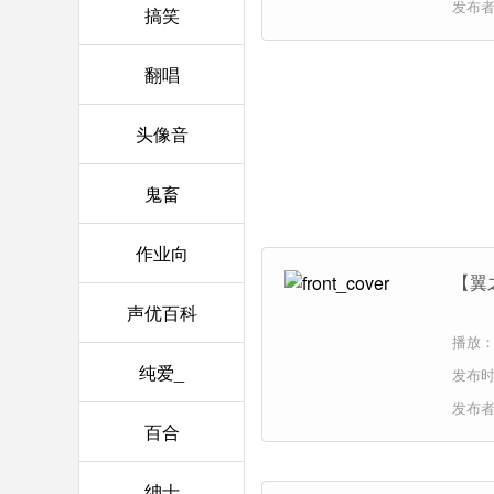
发布
搞笑
翻唱
头像音
鬼畜
作业向
【翼
声优百科
播放：4
纯爱_
发布时间
发布
百合
绅士