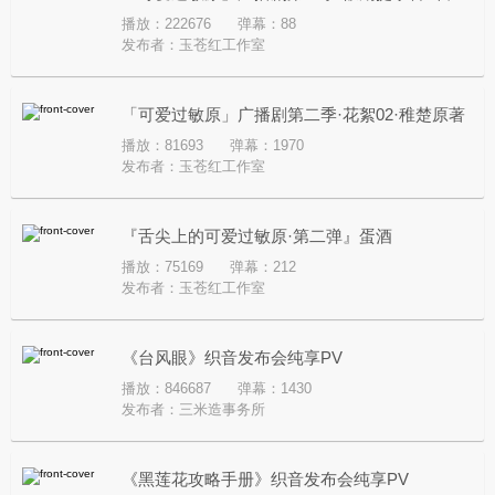
播放：222676
弹幕：88
稚楚原著
发布者：
玉苍红工作室
「可爱过敏原」广播剧第二季·花絮02·稚楚原著
播放：81693
弹幕：1970
发布者：
玉苍红工作室
『舌尖上的可爱过敏原·第二弹』蛋酒
播放：75169
弹幕：212
发布者：
玉苍红工作室
《台风眼》织音发布会纯享PV
播放：846687
弹幕：1430
发布者：
三米造事务所
《黑莲花攻略手册》织音发布会纯享PV