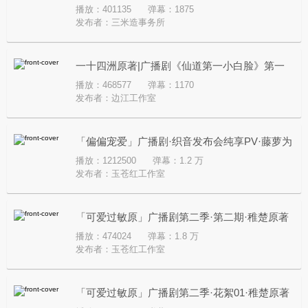
播放：401135
弹幕：1875
发布者：
三米造事务所
一十四洲原著|广播剧《仙道第一小白脸》第一
播放：468577
弹幕：1170
季·织音发布会纯享PV
发布者：
边江工作室
「偏偏宠爱」广播剧·织音发布会纯享PV·藤萝为
播放：1212500
弹幕：1.2 万
枝原著
发布者：
玉苍红工作室
「可爱过敏原」广播剧第二季·第二期·稚楚原著
播放：474024
弹幕：1.8 万
发布者：
玉苍红工作室
「可爱过敏原」广播剧第二季·花絮01·稚楚原著