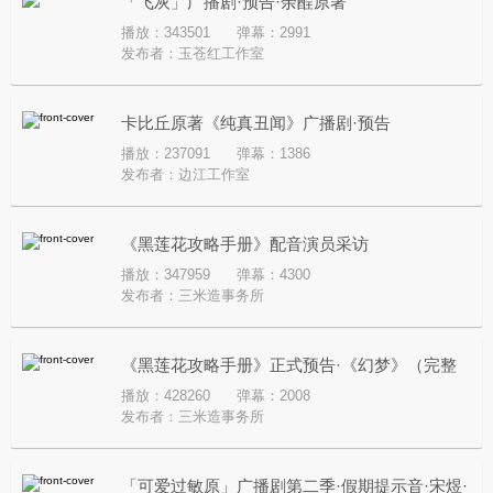
「飞灰」广播剧·预告·余酲原著
播放：343501
弹幕：2991
发布者：
玉苍红工作室
卡比丘原著《纯真丑闻》广播剧·预告
播放：237091
弹幕：1386
发布者：
边江工作室
《黑莲花攻略手册》配音演员采访
播放：347959
弹幕：4300
发布者：
三米造事务所
《黑莲花攻略手册》正式预告·《幻梦》（完整
播放：428260
弹幕：2008
版）
发布者：
三米造事务所
「可爱过敏原」广播剧第二季·假期提示音·宋煜·