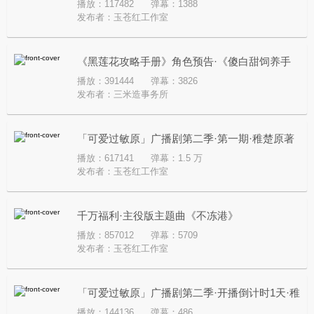
播放：117482
弹幕：1388
发布者：
玉苍红工作室
《黑莲花攻略手册》角色预告·《傻白甜饲养手
播放：391444
弹幕：3826
册》
发布者：
三米造事务所
「可爱过敏原」广播剧第二季·第一期·稚楚原著
播放：617141
弹幕：1.5 万
发布者：
玉苍红工作室
千万福利·主役版主题曲《不冻港》
播放：857012
弹幕：5709
发布者：
玉苍红工作室
「可爱过敏原」广播剧第二季·开播倒计时1天·稚
播放：144136
弹幕：486
楚原著