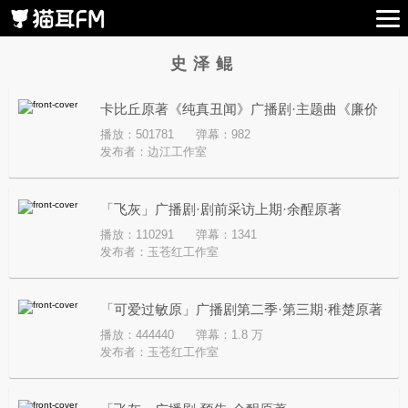
史泽鲲
卡比丘原著《纯真丑闻》广播剧·主题曲《廉价
播放：501781
弹幕：982
玩偶》
发布者：
边江工作室
「飞灰」广播剧·剧前采访上期·余酲原著
播放：110291
弹幕：1341
发布者：
玉苍红工作室
「可爱过敏原」广播剧第二季·第三期·稚楚原著
播放：444440
弹幕：1.8 万
发布者：
玉苍红工作室