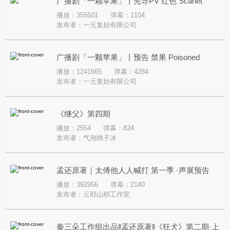
广播剧「一颗苹果」丨先导PV 红色 Scarlet
播放：355501
弹幕：1104
发布者：
一元复始有限公司
广播剧「一颗苹果」丨预告 禁果 Poisoned
播放：1241665
弹幕：4284
Apple
发布者：
一元复始有限公司
《继父》第四期
播放：2554
弹幕：824
发布者：
气泡桃子冰
孟还原著｜太傅他人人喊打 第一季 ·声展预告
播放：392956
弹幕：2140
发布者：
云耶山耶工作室
秦三朵工作组出品‖孟还原著‖《狂犬》第二期·上