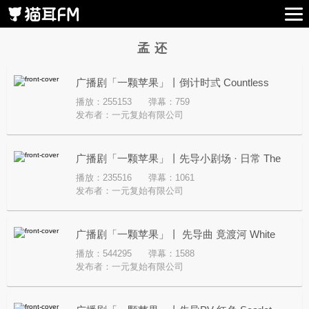
孟还
广播剧「一颗苹果」丨倒计时弎 Countless
播放：255153
弹幕：759
dawns
发布者：
一元复始有限公司
广播剧「一颗苹果」丨先导小剧场 · 日常 The
播放：235516
弹幕：1061
Fabric of Life
发布者：
一元复始有限公司
广播剧「一颗苹果」丨 先导曲 竟渡河 White
播放：544295
弹幕：1588
Whale
发布者：
一元复始有限公司