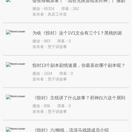
壶鱼辣椒原著丨「我在无限游戏里封神」广播剧
播放：65324
弹幕：262
第四季 · 五一劳动节 · 黑桃
发布者：
风音工作室
为啥《惊封》这个1V1文会有三个1？黑桃的诞
播放：893
弹幕：0
生/塔维尔的流向/性格盘点
发布者：
慧子讲故事
惊封13个副本剧情速通，你最喜欢哪个副本呢？
播放：1024
弹幕：0
发布者：
慧子讲故事
《惊封》主线讲了什么故事？邪神白六这个屑到
播放：836
弹幕：0
底想干啥？
发布者：
慧子讲故事
《惊封》六/柳线，流浪马戏团成员介绍