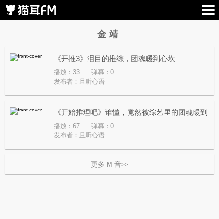
金靖
《开推3》泪目的推综，团魂暖到心坎
播放：33
弹幕：0
发布者：
且听心语
《开始推理吧》谁懂，竟然被综艺里的团魂暖到
播放：67
弹幕：0
了
发布者：
且听心语
更多 M 音
>>