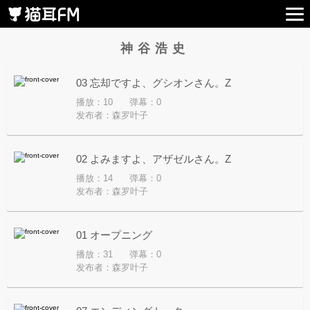
神谷浩史
03 忘却ですよ、グシオンさん。Z
播放：10
弹幕：0
发布者：
森罗叶子
02 よみますよ、アザゼルさん。Z
播放：14
弹幕：0
发布者：
森罗叶子
01 オープニング
播放：31
弹幕：0
发布者：
森罗叶子