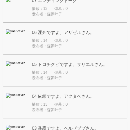
07 エンディングトーク
播放：13
弹幕：0
发布者：
森罗叶子
06 淫奔ですよ、アザゼルさん。
播放：14
弹幕：0
发布者：
森罗叶子
05 トロチクビですよ、サリエルさん。
播放：14
弹幕：0
发布者：
森罗叶子
04 依頼ですよ、アクタベさん。
播放：13
弹幕：0
发布者：
森罗叶子
03 暴露ですよ、ベルゼブブさん。