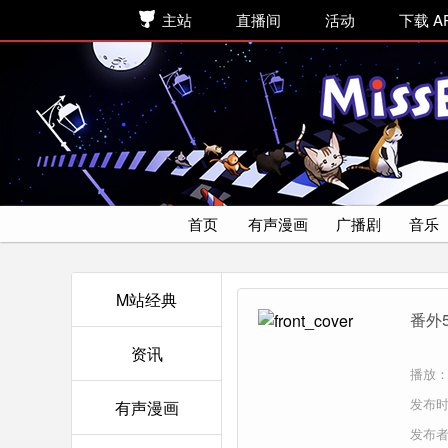
主站
直播间
活动
下载 A
首页
有声漫画
广播剧
音乐
M站经典
番外
资讯
播放：2
发布时间
有声漫画
发布