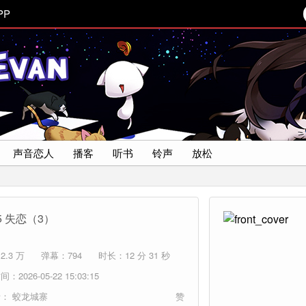
PP
声音恋人
播客
听书
铃声
放松
5 失恋（3）
.3 万
弹幕：794
时长：12 分 31 秒
：2026-05-22 15:03:15
者：
蛟龙城寨
赞