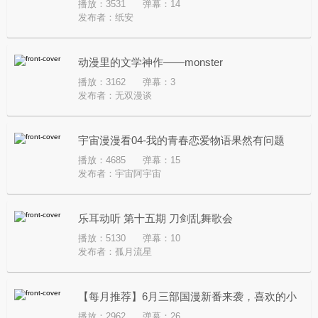
播放：3531
弹幕：14
发布者：
纸安
动漫里的文学神作——monster
播放：3162
弹幕：3
发布者：
无双漫谈
宇宙漫漫看04-我的青春恋爱物语果然有问题
播放：4685
弹幕：15
（一色篇）
发布者：
宇宙阿宇宙
乐耳动听 第十五期 刀剑乱舞歌会
播放：5130
弹幕：10
发布者：
孤月流星
【每月推荐】6月三部国漫新番来袭，喜欢的小
播放：2962
弹幕：26
伙伴可以进来看一看。（感谢小连杀大大）