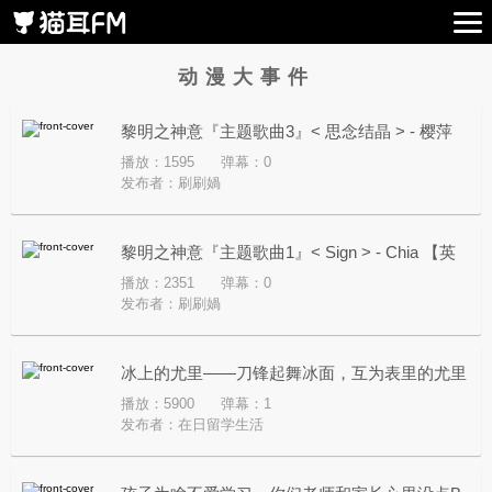
动漫大事件
黎明之神意『主题歌曲3』< 思念结晶 > - 樱萍
播放：1595
弹幕：0
Apple【日歌词】
发布者：
刷刷媧
黎明之神意『主题歌曲1』< Sign > - Chia 【英
播放：2351
弹幕：0
歌词】
发布者：
刷刷媧
冰上的尤里——刀锋起舞冰面，互为表里的尤里
播放：5900
弹幕：1
发布者：
在日留学生活