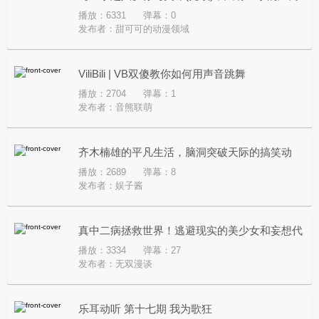
播放：6331
弹幕：0
发布者：
甜可可的动漫领域
ViliBili | VB双傻教你如何用声音跳舞
播放：2704
弹幕：1
发布者：
音熊联萌
齐木楠雄的平凡生活，脑洞突破天际的搞笑动
播放：2689
弹幕：8
漫！
发布者：
娱子酱
真中二病拯救世界！逃避现实的美少女和妄想代
播放：3334
弹幕：27
理人之间的荒诞故事
发布者：
无双漫谈
乐耳动听 第十七期 我为歌狂