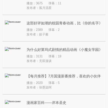
播放：3675
弹幕：11
发布者：
孤月流星
这部好评如潮的校园青春动画，比《你的名字》
播放：2389
弹幕：2
更好看【吐噜番50】
发布者：
娱子酱
为什么好莱坞式剧情的精品动画《小魔女学园》
播放：3131
弹幕：19
没有想象中那么火？
发布者：
无双漫谈
【每月推荐】7月国漫新番推荐，喜欢的小伙伴
播放：2020
弹幕：5
可以进来看一看哟。
发布者：
张墨染阿
漫画家百科——岸本圣史