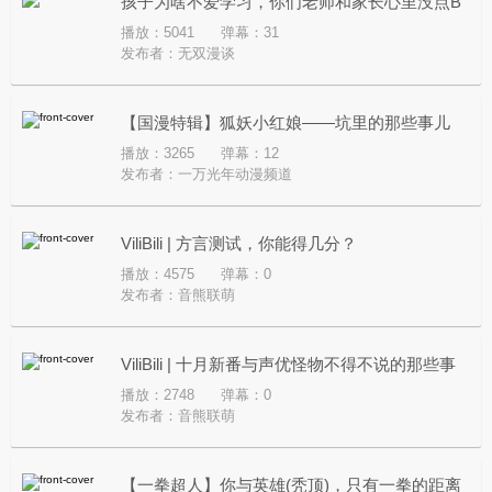
孩子为啥不爱学习，你们老师和家长心里没点B
播放：5041
弹幕：31
数？三观不正的解说《暗杀教室》
发布者：
无双漫谈
【国漫特辑】狐妖小红娘——坑里的那些事儿
播放：3265
弹幕：12
（vol.145）
发布者：
一万光年动漫频道
ViliBili | 方言测试，你能得几分？
播放：4575
弹幕：0
发布者：
音熊联萌
ViliBili | 十月新番与声优怪物不得不说的那些事
播放：2748
弹幕：0
儿
发布者：
音熊联萌
【一拳超人】你与英雄(秃顶)，只有一拳的距离