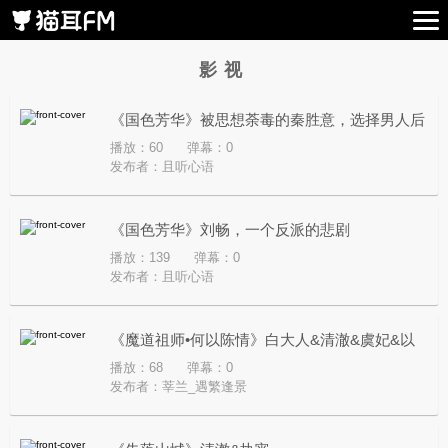
影视
《国色芳华》被思想荼毒的秦胜意，选择男人后
播放：60
弹幕：0
走向死亡
发布者：
且听心语
《国色芳华》刘畅，一个反派的悲剧
播放：139
弹幕：0
发布者：
且听心语
《魔道祖师•何以陈情》白大人&清澈&虞妃&以
播放：68
弹幕：0
煦&冰山&青葱
发布者：
莘兰_遇繁逢景