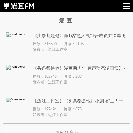
爱豆
《头条都是他》第1话“超人气组合成员尹深爆飞
播放：315590
弹幕：2105
机耍大牌欲炸飞机”
发布者：
边江工作室
《头条都是他》漫画两周年 有声动态漫画预告~
播放：102745
弹幕：293
发布者：
边江工作室
【边江工作室】《头条都是他》小剧场“三人一
播放：197494
弹幕：675
起睡”
发布者：
边江工作室
更多 M 音
>>