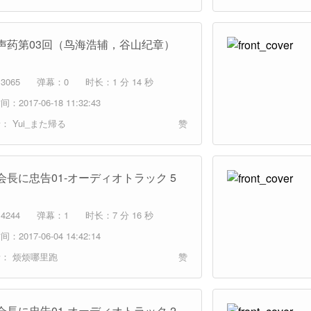
声药第03回（鸟海浩辅，谷山纪章）
3065
弹幕：0
时长：1 分 14 秒
：2017-06-18 11:32:43
者：
Yui_また帰る
赞
会長に忠告01-オーディオトラック 5
4244
弹幕：1
时长：7 分 16 秒
：2017-06-04 14:42:14
者：
烦烦哪里跑
赞
会長に忠告01-オーディオトラック 2