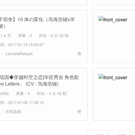
子宿舍】10 体の変化（鸟海浩辅x岸
辅）
.4 万
弹幕：0
时长：2 分 32 秒
：2017-01-15 15:00:27
者：
LemuriaRafayel
赞
男战国◆穿越时空之恋]丰臣秀吉 角色歌
e Letters」 (CV : 鸟海浩辅)
2552
弹幕：0
时长：4 分 42 秒
：2017-01-06 17:36:10
者：
沢田喜緒
赞