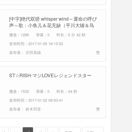
[中字]绝代双骄 whisper wind～運命の呼び
声～歌：小鱼儿＆花无缺（平川大辅＆鸟
海浩辅）
播放：1266
弹幕：0
时长：5 分 42 秒
发布时间：2017-01-06 18:13:52
发布者：
沢田喜緒
赞
ST☆RISH-マジLOVEレジェンドスター
播放：1532
弹幕：0
时长：34 秒
发布时间：2017-01-02 09:50:41
发布者：
鈴木羽音
赞