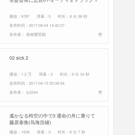
播放：9787
弹幕：0
时长：8 分 58 秒
发布时间：2017-06-04 14:42:07
发布者：
烦烦哪里跑
赞
02 sick 2
播放：1.2 万
弹幕：2
时长：9 分 34 秒
发布时间：2017-04-13 00:36:54
发布者：
ly2244
赞
遙かなる時空の中で3 運命の舟に乗りて
藤原泰衡(鸟海浩辅)
播放：1509
弹幕：0
时长：6 分 7 秒