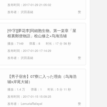
发布时间：2017-01-29 21:05:02
发布者：
沢田喜緒
赞
[中字][夢花李]同細胞生物。第一楽章「屋
根裏郵便物語」桧山修之×鸟海浩辅
播放：7149
弹幕：8
时长：17 分 56 秒
发布时间：2017-01-20 17:14:29
发布者：
沢田喜緒
赞
【男子宿舍】07寮に入った理由（鸟海浩
辅x岸尾大辅）
播放：1.4 万
弹幕：1
时长：5 分 11 秒
发布时间：2017-01-15 15:09:25
发布者：
LemuriaRafayel
赞