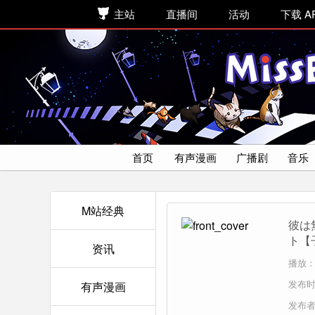
主站
直播间
活动
下载 A
首页
有声漫画
广播剧
音乐
M站经典
彼は
ト【
资讯
光】
播放：
发布时间
有声漫画
发布