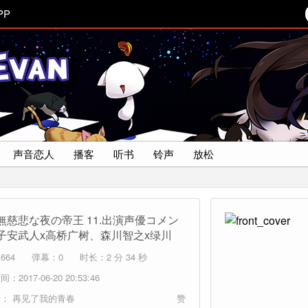
PP
声音恋人
播客
听书
铃声
放松
無慈悲な夜の帝王 11.出演声優コメン
子安武人x高桥广树、森川智之x绿川
664
弹幕：0
时长：2 分 34 秒
：2017-06-20 20:53:46
者：
再见了我的青春
赞