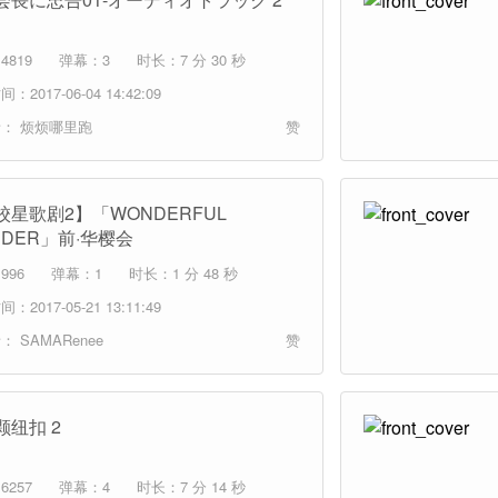
4819
弹幕：3
时长：7 分 30 秒
：2017-06-04 14:42:09
者：
烦烦哪里跑
赞
校星歌剧2】「WONDERFUL
NDER」前·华樱会
996
弹幕：1
时长：1 分 48 秒
：2017-05-21 13:11:49
者：
SAMARenee
赞
颗纽扣 2
6257
弹幕：4
时长：7 分 14 秒