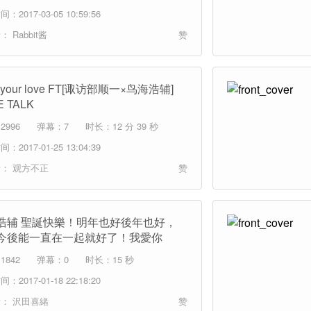
：2017-03-05 10:59:56
者：
Rabbit酱
赞
al your love FT[诹访部顺一×鸟海浩辅]
E TALK
2996
弹幕：7
时长：12 分 39 秒
：2017-01-25 13:04:39
者：
观方不正
赞
浩辅 聖誕快樂！明年也好後年也好，
今後能一直在一起就好了！我愛你
1842
弹幕：0
时长：15 秒
：2017-01-18 22:18:20
者：
沢田喜緒
赞