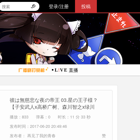
登录/注册
投稿
直播
彼は無慈悲な夜の帝王 03.星の王子様？
【子安武人x高桥广树、森川智之x绿川
光】...
播放：833
弹幕：0
时长：11 分 33 秒
发布时间：2017-06-20 20:49:46
发布者：
再见了我的青春
赞