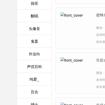
搞笑
蜜蜂
翻唱
播放：
头像音
发布时间
鬼畜
发布
作业向
生徒
声优百科
播放：
纯爱_
发布时间
发布
百合
绅士
生徒