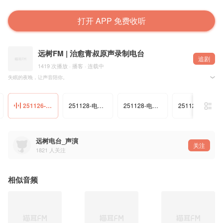
打开 APP 免费收听
远树FM | 治愈青叔原声录制电台
追剧
1419 次播放 · 播客 · 连载中
失眠的夜晚，让声音陪你。
我是远树，用最贴近耳边的原声，为你讲述柔软的故事。愿这些细语，能为你隔开纷扰，抚平思绪
在翻涌的清醒里，这里有一小片宁静的港湾。让故事带你漂向舒缓的呼吸之间。
订阅，收下每一夜的温柔陪伴。
251126-电台-时光如水-66
251128-电台-落潮的夜里没有人听见
251128-电台-鞋尖上的裂痕-司命
251128-电台-心脏不会说谎
远树电台_声演
关注
1821
人关注
相似音频