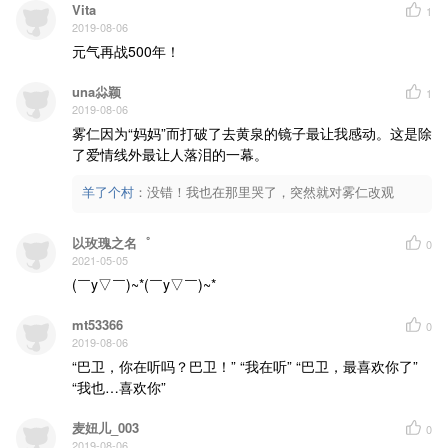
Vita
1
2019-08-06
元气再战500年！
una尛颖
1
2019-08-06
雾仁因为“妈妈”而打破了去黄泉的镜子最让我感动。这是除
了爱情线外最让人落泪的一幕。
羊了个村
：
没错！我也在那里哭了，突然就对雾仁改观
以玫瑰之名゜
0
2021-05-05
(￣y▽￣)~*(￣y▽￣)~*
mt53366
0
2019-08-06
“巴卫，你在听吗？巴卫！” “我在听” “巴卫，最喜欢你了” 
“我也…喜欢你”
麦妞儿_003
0
2019-08-06