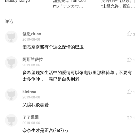
Bloody Mary2
甜蜜完结 Ten Cou
英语打开【默读】|
nt6「テンカウン
“未经允许，擅自特
ト6」06 熟悉的开
别喜欢你”
头一出来想哭
评论
修恩ziuan
3
2019-08-06
羡慕奈奈酱有个这么深情的巴卫
阿斯兰萨拉
1
2019-08-06
多希望现实生活中的爱情可以像电影里那样简单，不要有
太多争吵，一晃已是白头到老
kleinsa
1
2019-08-06
又骗我谈恋爱
了了通通
1
2019-08-06
奈奈生才是正宫(･ิϖ･ิ)っ