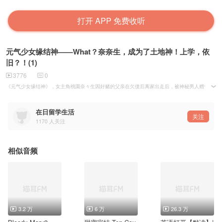
打开 APP 免费收听
元气少女缘结神——What？奈奈生，成为了土地神！上学，依
旧？！(1)
3776
0
《元气少女缘结神》，女主角桃園奈々生因好赌的父亲在欠债后离家出走后，被神秘男人赠予“家
一大早醒来，奈奈生的脑海中闪过许多令她印象深刻的画面，但这些画面奈奈生自动归结为梦中的场景
在日留学生活
关注
1170
人关注
相似音频
3.2 万
6 万
26.3 万