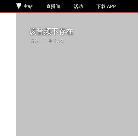
主站
直播间
活动
下载 APP
该音频不存在
音效
>
生活办公