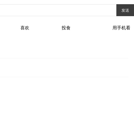
发送
喜欢
投食
用手机看