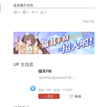
该音频不存在
0
0
0
0
举报/纠错
UP 主信息
猫耳FM
“猫耳FM就是M站的APP哦！”
投稿：491 粉丝：175591
+ 关注
私信