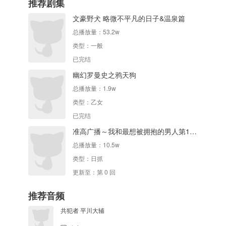
推荐剧集
文豪野犬 略微不平凡的日子&温泉篇
总播放量：
53.2w
类型：
一般
已完结
幽幻罗曼史之鸦天狗
总播放量：
1.9w
类型：
乙女
已完结
准高广播～我和最想被拥抱的男人第1名畅谈。
总播放量：
10.5w
类型：
日抓
更新至：第 0 回
推荐音频
共犯者 平川大辅