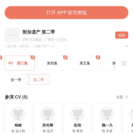
打开 APP 听完整版
附加遗产 第二季
追剧
259 万次播放 · 广播剧 · 已完结
◇温小辉：洛羿他……又骗了我？！◇
◇洛羿：他是我最喜欢的一个玩具，但也只是玩具罢了。◇
@水千丞 原著◆@猫耳FM 出品◆@风音工作室 制作◆现代广播剧《附加遗产》第二季◆
第三集
第四集
第五集
第六集
▶3月27日起♦每周三猫耳FM独家播出◀
✦staff✦
出品：@猫耳FM
第一季
第二季
监制：桉树@流明观测
项目统筹：梓卿
编剧：苏亦
配音导演：张予佟@张予佟 张馨月@一笑就是馨月丫
参演 CV (5)
配音监制：子晗@天使小鱼鱼崽
全部
录音师：康康 小卢@LyAmLe
后期：加点肉@加点肉吧 南群@Minami群_Y
海报设计：时论发电机@时论发电机
宣发：雪粒
字幕组：OCIR·字幕组@OCIR·字幕组
锦鲤
苏尚卿
彭尧
魏一凡
✦cast✦
温小辉：锦鲤@217锦鲤
饰
温小辉
饰
洛羿
饰
黎朔
饰
罗睿