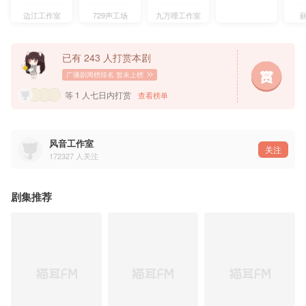
洛羿：苏尚卿@西呱双
黎朔：彭尧@彭尧-三途彼岸
边江工作室
729声工场
九万哩工作室
罗睿：魏一凡@魏长歌v
小温小辉：米粒@Miley米粒米粒儿
常行：刘若班@猛虎刘啊猛虎刘听说名字长难艾特
冯月华：李金艳@李金艳320
已有 243 人打赏本剧
参与配音：
广播剧周榜排名
暂未上榜
阿风@Master阿风 风尘@风尘_FC 小神仙@小神仙是也 陆北@陆北Filix 施龙喆@景明吉吉 
等 1 人七日内打赏
查看榜单
——猫耳FM独家播出，付费内容禁止二改、二传及商用——
风音工作室
关注
172327
人关注
剧集推荐