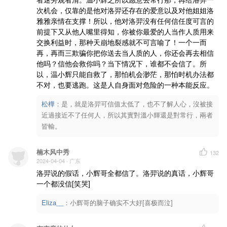
次机会，仅靠的是他对洛羿还存在的爱意以及对他姐姐洛
雅雅亲情在支撑！所以，他对洛羿没有任何信任度可言的
前提下又从他人嘴里得知，你被你最爱的人当作人质用来
交换利益时，那种天崩地裂感就不可言喻了！一个一而
再，再而三欺骗你把你送去当人质的人，你还会再去相信
他吗？信他会救你吗？当下情况下，谁都不会信了。所
以，温小辉只能自救了，那怕机会渺茫，那怕时机办法都
不对，也要逃跑。这是人自身面对危险的一种本能反应。
松樺
：
是，就是洛羿可信值太低了，也不了解人心，沒被接
近過接近不了任何人，所以其實對溫小輝還是對常行，兩者
皆輸。
楠木风中秀
132
2024-04-04
· 广东
洛羿说的假话，小辉哥全都信了。洛羿说的真话，小辉哥
一个都没信[笑哭]
Eliza__
：
小辉哥的脑子确实不大好[喜极而泣]