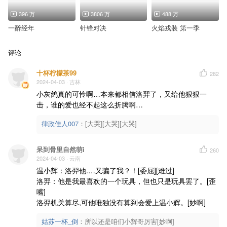
396 万
3806 万
488 万
一醉经年
针锋对决
火焰戎装 第一季
评论
十杯柠檬茶99
282
2024-04-03
· 吉林
小灰鸽真的可怜啊…本来都相信洛羿了，又给他狠狠一
击，谁的爱也经不起这么折腾啊…
律政佳人007
：
[大哭][大哭][大哭]
呆到骨里自然萌i
260
2024-04-03
· 云南
温小辉：洛羿他.…又骗了我？！[委屈][难过]

洛羿：他是我最喜欢的一个玩具，但也只是玩具罢了。[歪
嘴]

洛羿机关算尽,可他唯独没有算到会爱上温小辉。[妙啊]
姑苏一杯_倒
：
所以还是咱们小辉哥厉害[妙啊]