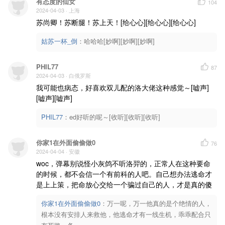
有态度的仙女
104
2024-04-03
· 上海
苏尚卿！苏断腿！苏上天！[给心心][给心心][给心心]
姑苏一杯_倒
：
哈哈哈[妙啊][妙啊][妙啊]
PHIL77
87
2024-04-03
· 白俄罗斯
我可能也病态，好喜欢双儿配的洛大佬这种感觉～[嘘声]
[嘘声][嘘声]
PHIL77
：
ed好听的呢～[收听][收听][收听]
你家1在外面偷偷做0
76
2024-04-04
· 安徽
woc，弹幕别说怪小灰鸽不听洛羿的，正常人在这种要命
的时候，都不会信一个有前科的人吧。自己想办法逃命才
是上上策，把命放心交给一个骗过自己的人，才是真的傻
你家1在外面偷偷做0
：
万一呢，万一他真的是个绝情的人，
根本没有安排人来救他，他逃命才有一线生机，乖乖配合只