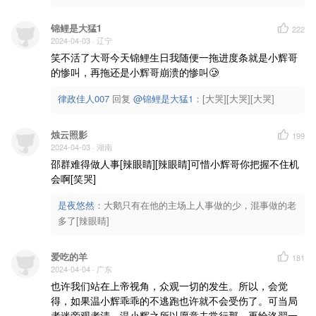
锦鲤是大猛1
222
2024-04-03
· 辽宁
笑不活了大哥今天锦鲤生日我随便一拖进度条就是小辉哥
的惨叫，再拖还是小辉哥崩溃的惨叫🥲
律政佳人007
回复 
@锦鲤是大猛1
：[大哭][大哭][大哭]
烛云照影
199
2024-04-03
· 湖南
邵群难得做人事[辣眼睛][辣眼睛]可惜小辉哥你把握不住机
会啊[笑哭]
是夜悠然
：
大鹅只有在他的主场上人事做的少，混事做的老
多了[辣眼睛]
爱吃的羊
181
2024-04-04
· 广东
也许我们站在上帝视角，众观一切的发生。所以，会觉
得，如果温小辉乖乖的不逃跑也许就不会受伤了。可当局
者迷旁观者清。温小辉之所以愿意去常行那，再给洛羿一