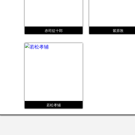
赤司征十郎
紫原敦
若松孝辅