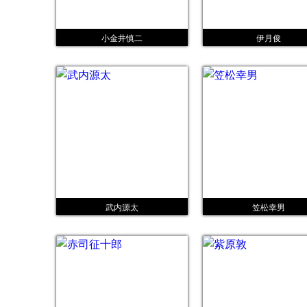
小金井慎二
伊月俊
武内源太
笠松幸男