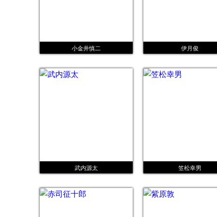
小金井慎二
伊月俊
武内源太
笠松幸男