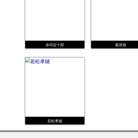
赤司征十郎
紫原敦
若松孝辅