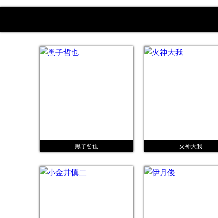
黑子哲也
火神大我