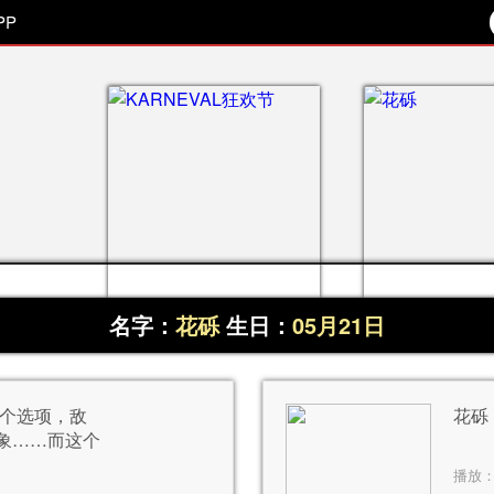
PP
名字：
花砾
生日：
05月21日
三个选项，敌
花砾
象……而这个
播放