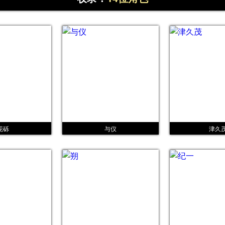
花砾
与仪
津久