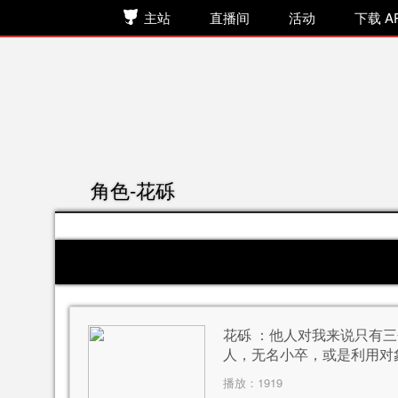
主站
直播间
活动
下载 A
角色-花砾
花砾 ：他人对我来说只有
人，无名小卒，或是利用对
家伙……
播放：
1919