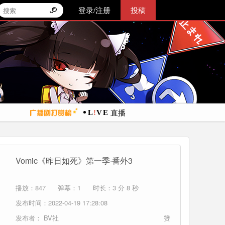
登录/注册
投稿
直播
Vomic《昨日如死》第一季·番外3
播放：847
弹幕：1
时长：3 分 8 秒
发布时间：2022-04-19 17:28:08
发布者：
BV社
赞