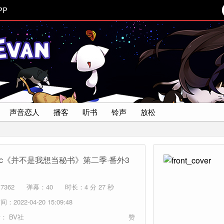
PP
声音恋人
播客
听书
铃声
放松
mic《并不是我想当秘书》第二季·番外3
7362
弹幕：40
时长：4 分 27 秒
：2022-04-20 15:09:48
者：
BV社
赞