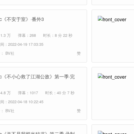
ic《不安于室》·番外3
.3 万
弹幕：268
时长：8 分 22 秒
：2022-04-19 17:03:35
者：
BV社
赞
mic《不小心救了江湖公敌》第一季·完
.8 万
弹幕：1017
时长：40 分 7 秒
：2022-04-18 10:22:45
者：
BV社
赞
mic《并不是我想当秘书》第二季·录制