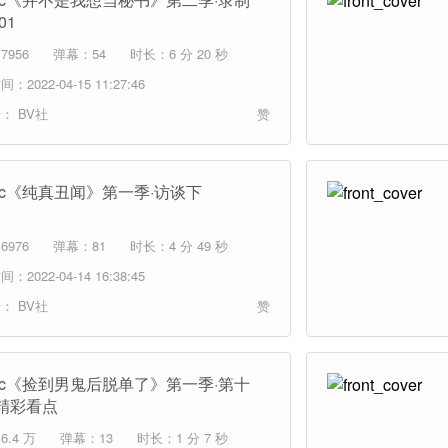
01
7956
弹幕：54
时长：6 分 20 秒
：2022-04-15 11:27:46
者：
BV社
赞
mic《纯真丑闻》第一季·访谈下
6976
弹幕：81
时长：4 分 49 秒
：2022-04-14 16:38:45
者：
BV社
赞
mic《捡到男鬼后脱单了》第一季·第十
精彩看点
.4 万
弹幕：13
时长：1 分 7 秒