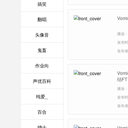
搞笑
Vom
翻唱
播放：1
头像音
发布时间
鬼畜
发布
作业向
Vo
结FT
声优百科
播放：4
纯爱_
发布时间
发布
百合
绅士
Vo