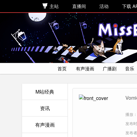
主站
直播间
活动
下载 A
首页
有声漫画
广播剧
音乐
M站经典
Vo
资讯
播放：
发布时间
有声漫画
发布