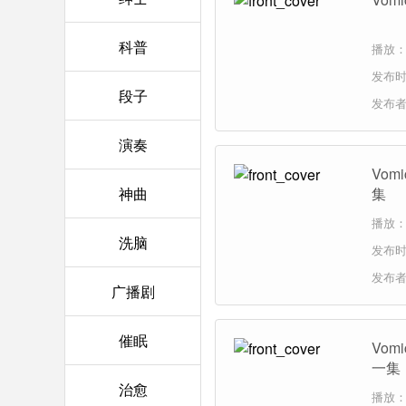
科普
播放：
发布时间
段子
发布
演奏
Vo
神曲
集
播放：1
洗脑
发布时间
发布
广播剧
催眠
Vo
一集
治愈
播放：