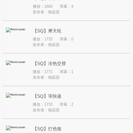
播放：1660
弹幕：4
发布者：
独蒜苗
【SQ】摩天轮
播放：1732
弹幕：0
发布者：
独蒜苗
【SQ】冷热交替
播放：1771
弹幕：1
发布者：
独蒜苗
【SQ】等快递
播放：1733
弹幕：2
发布者：
独蒜苗
【SQ】打色狼