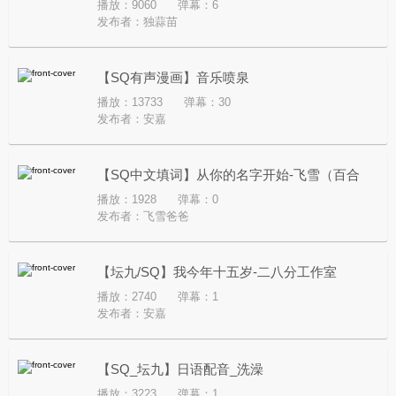
播放：9060
弹幕：6
发布者：
独蒜苗
【SQ有声漫画】音乐喷泉
播放：13733
弹幕：30
发布者：
安嘉
【SQ中文填词】从你的名字开始-飞雪（百合
播放：1928
弹幕：0
向）
发布者：
飞雪爸爸
【坛九/SQ】我今年十五岁-二八分工作室
播放：2740
弹幕：1
发布者：
安嘉
【SQ_坛九】日语配音_洗澡
播放：3223
弹幕：1